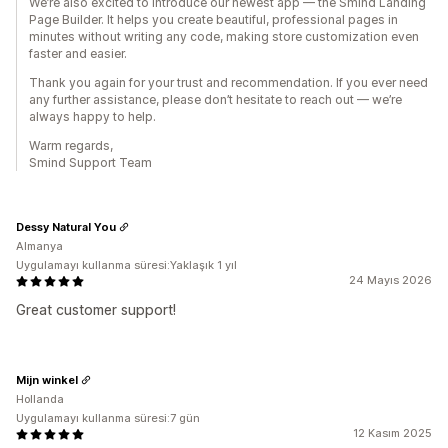
We’re also excited to introduce our newest app — the Smind Landing
Page Builder. It helps you create beautiful, professional pages in
minutes without writing any code, making store customization even
faster and easier.
Thank you again for your trust and recommendation. If you ever need
any further assistance, please don’t hesitate to reach out — we’re
always happy to help.
Warm regards,
Smind Support Team
Dessy Natural You
Almanya
Uygulamayı kullanma süresi:Yaklaşık 1 yıl
24 Mayıs 2026
Great customer support!
Mijn winkel
Hollanda
Uygulamayı kullanma süresi:7 gün
12 Kasım 2025