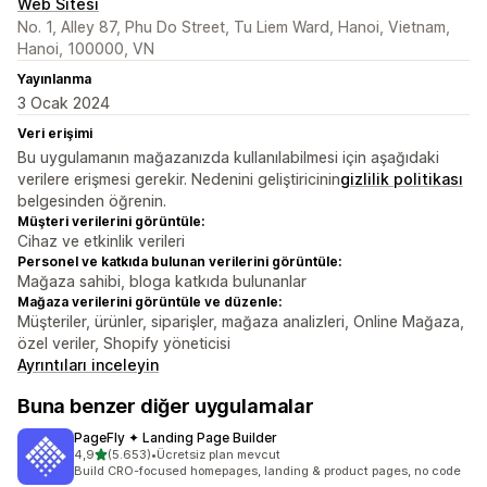
Web Sitesi
No. 1, Alley 87, Phu Do Street, Tu Liem Ward, Hanoi, Vietnam,
Hanoi, 100000, VN
Yayınlanma
3 Ocak 2024
Veri erişimi
Bu uygulamanın mağazanızda kullanılabilmesi için aşağıdaki
verilere erişmesi gerekir. Nedenini geliştiricinin
gizlilik politikası
belgesinden öğrenin.
Müşteri verilerini görüntüle:
Cihaz ve etkinlik verileri
Personel ve katkıda bulunan verilerini görüntüle:
Mağaza sahibi, bloga katkıda bulunanlar
Mağaza verilerini görüntüle ve düzenle:
Müşteriler, ürünler, siparişler, mağaza analizleri, Online Mağaza,
özel veriler, Shopify yöneticisi
Ayrıntıları inceleyin
Buna benzer diğer uygulamalar
PageFly ✦ Landing Page Builder
5 yıldız üzerinden
4,9
(5.653)
•
Ücretsiz plan mevcut
toplam 5653 değerlendirme
Build CRO-focused homepages, landing & product pages, no code