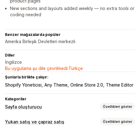
product pages
New sections and layouts added weekly — no extra tools or
coding needed
Benzer mağazalarda popüler
Amerika Birleşik Devletleri merkezli
Diller
İngilizce
Bu uygulama şu dile çevrilmedi:Türkçe
Şunlarla birlikte çalışır:
Shopify Yöneticisi
Any Theme
Online Store 2.0
Theme Editor
Kategoriler
Sayfa oluşturucu
Özellikleri göster
Sayfa türleri
Yukarı satış ve çapraz satış
Özellikleri göster
Açılış sayfaları
Ana sayfalar
Ürün sayfaları
Koleksiyonlar
Özelleştirme
Çok yakında sayfaları
Bloglar
SSS