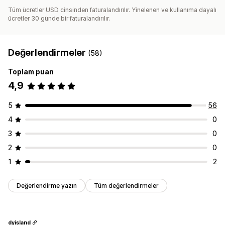
Tüm ücretler USD cinsinden faturalandırılır. Yinelenen ve kullanıma dayalı
ücretler 30 günde bir faturalandırılır.
Değerlendirmeler
(58)
Toplam puan
4,9
5
56
4
0
3
0
2
0
1
2
Değerlendirme yazın
Tüm değerlendirmeler
dyisland