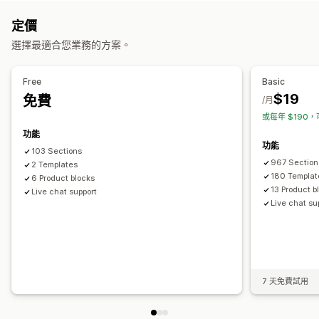
產品頁面追加銷售
公告列
進度列
固定式購物車
購物車
購物車頁面
感謝頁面
快速檢視
頁尾
彈出式視窗
表單
定價
彈出式視窗
自訂 CSS
自訂 HTML
拖放式編輯器
多種幣別
404 頁面
媒體稿頁面
職缺頁面
法律頁面
評論頁面
定價頁面
選擇最適合您業務的方案。
多國語言
佈景主題區段
自訂頁面
銷售內容和建議
管理頁面
Free
Basic
保固
免運費
商品推薦
經常一起購買的商品
分層折扣
編輯工具
元素
範本
全站區段
全站樣式
自訂代碼
程式碼片段
$19
免費
/月
SEO
行動裝置回應式設計
延遲載入
或每年 $190，
功能
功能
103 Sections
967 Section
2 Templates
180 Templat
6 Product blocks
13 Product b
Live chat support
Live chat su
7 天免費試用