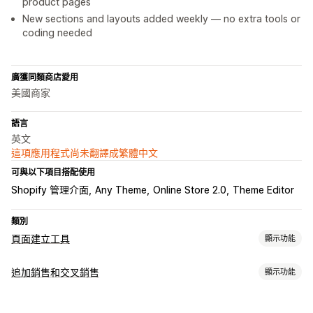
product pages
New sections and layouts added weekly — no extra tools or
coding needed
廣獲同類商店愛用
美國商家
語言
英文
這項應用程式尚未翻譯成繁體中文
可與以下項目搭配使用
Shopify 管理介面
Any Theme
Online Store 2.0
Theme Editor
類別
頁面建立工具
顯示功能
頁面類型
追加銷售和交叉銷售
顯示功能
登陸頁面
首頁
產品頁面
商品系列
即將推出頁面
網誌
自訂
常見問題
說明中心頁面
聯絡資訊頁面
關於我們頁面