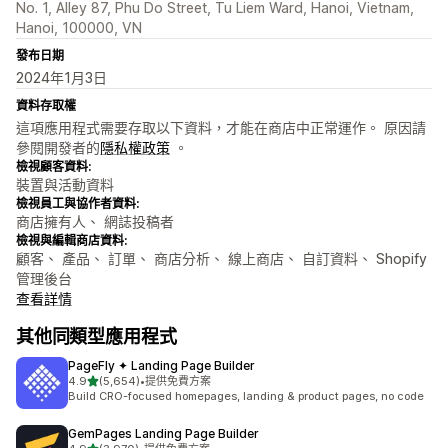
No. 1, Alley 87, Phu Do Street, Tu Liem Ward, Hanoi, Vietnam,
Hanoi, 100000, VN
發布日期
2024年1月3日
資料存取權
這項應用程式需要存取以下資料，才能在商店中正常運作。 原因請
參閱開發者的
隱私權政策
。
檢視顧客資料:
裝置與活動資料
檢視員工與協作者資料:
商店擁有人、 網誌投稿者
檢視與編輯商店資料:
顧客、 產品、 訂單、 商店分析、 線上商店、 自訂資料、 Shopify
管理後台
查看詳情
其他同類型應用程式
PageFly ✦ Landing Page Builder
滿分 5 顆星
4.9
(5,654)
•
提供免費方案
共有 5654 則評價
Build CRO-focused homepages, landing & product pages, no code
GemPages Landing Page Builder