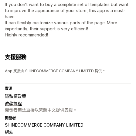
If you don't want to buy a complete set of templates but want
to improve the appearance of your store, this app is a must-
have.
It can flexibly customize various parts of the page. More
importantly, their support is very efficient!
Highly recommended!
支援服務
App 支援由 SHINECOMMERCE COMPANY LIMITED 提供。
資源
隱私權政策
教學課程
開發者無法直接以繁體中文提供支援。
開發者
SHINECOMMERCE COMPANY LIMITED
網站