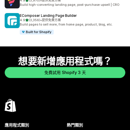
滿分 5 顆星
4.9
(3,970)
•
提供免費方案
共有 3970 則評價
Build high-converting landing page, post-purchase upsell | CRO
EComposer Landing Page Builder
滿分 5 顆星
4.9
(3,356)
•
提供免費方案
共有 3356 則評價
Build pages to sell more, from home page, product, blog, etc.
Built for Shopify
想要新增應用程式嗎？
免費試用 Shopify 3 天
應用程式類別
熱門類別