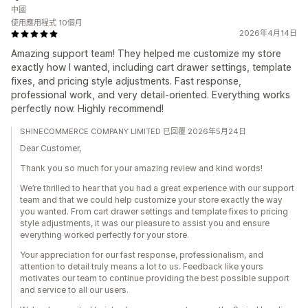
中國
使用應用程式 10個月
2026年4月14日
Amazing support team! They helped me customize my store
exactly how I wanted, including cart drawer settings, template
fixes, and pricing style adjustments. Fast response,
professional work, and very detail-oriented. Everything works
perfectly now. Highly recommend!
SHINECOMMERCE COMPANY LIMITED 已回覆 2026年5月24日
Dear Customer,
Thank you so much for your amazing review and kind words!
We’re thrilled to hear that you had a great experience with our support
team and that we could help customize your store exactly the way
you wanted. From cart drawer settings and template fixes to pricing
style adjustments, it was our pleasure to assist you and ensure
everything worked perfectly for your store.
Your appreciation for our fast response, professionalism, and
attention to detail truly means a lot to us. Feedback like yours
motivates our team to continue providing the best possible support
and service to all our users.