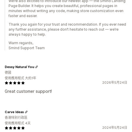
We’re also excited to introduce our newest app — the Smind Landing
Page Builder. It helps you create beautiful, professional pages in
minutes without writing any code, making store customization even
faster and easier.
Thank you again for your trust and recommendation. If you ever need
any further assistance, please don’t hesitate to reach out — we’re
always happy to help.
Warm regards,
Smind Support Team
Dessy Natural You
德國
使用應用程式 大約1年
2026年5月24日
Great customer support!
Carve Ideas
香港特別行政區
使用應用程式 4天
2024年5月24日