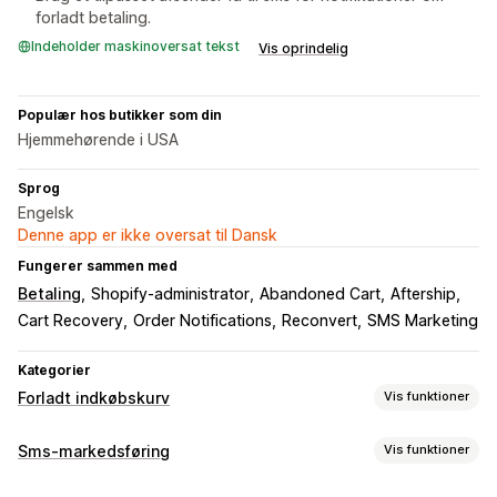
forladt betaling.
Indeholder maskinoversat tekst
Vis oprindelig
Populær hos butikker som din
Hjemmehørende i USA
Sprog
Engelsk
Denne app er ikke oversat til Dansk
Fungerer sammen med
Betaling
Shopify-administrator
Abandoned Cart
Aftership
Cart Recovery
Order Notifications
Reconvert
SMS Marketing
Kategorier
Forladt indkøbskurv
Vis funktioner
Gendannelse af indkøbskurv
Sms-markedsføring
Vis funktioner
Personlige kampagner
SMS-notifikationer
Rabattilbud