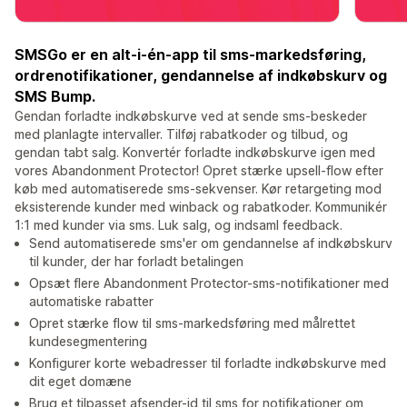
SMSGo er en alt-i-én-app til sms-markedsføring,
ordrenotifikationer, gendannelse af indkøbskurv og
SMS Bump.
Gendan forladte indkøbskurve ved at sende sms-beskeder
med planlagte intervaller. Tilføj rabatkoder og tilbud, og
gendan tabt salg. Konvertér forladte indkøbskurve igen med
vores Abandonment Protector! Opret stærke upsell-flow efter
køb med automatiserede sms-sekvenser. Kør retargeting mod
eksisterende kunder med winback og rabatkoder. Kommunikér
1:1 med kunder via sms. Luk salg, og indsaml feedback.
Send automatiserede sms'er om gendannelse af indkøbskurv
til kunder, der har forladt betalingen
Opsæt flere Abandonment Protector-sms-notifikationer med
automatiske rabatter
Opret stærke flow til sms-markedsføring med målrettet
kundesegmentering
Konfigurer korte webadresser til forladte indkøbskurve med
dit eget domæne
Brug et tilpasset afsender-id til sms for notifikationer om