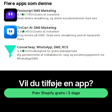
Flere apps som denne
Postscript SMS Marketing
ud af 5 stjerner
4,7
(1.145)
•
Gratis at installere
1145 anmeldelser i alt
Skab ekstra omsætning, og skaler kunderelationer med sms
TxtCart AI: SMS Marketing
ud af 5 stjerner
4,9
(450)
•
Gratis at installere
450 anmeldelser i alt
Brug mindre på SMS. Skab mere omsætning med AI-baserede
flows.
Convertway: WhatsApp, SMS, RCS
ud af 5 stjerner
4,4
(205)
•
Mulighed for gratis prøveperiode
205 anmeldelser i alt
Øg gendannelse af indkøbskurve, salg og kundeengagement via
WhatsApp/SMS
Vil du tilføje en app?
Prøv Shopify gratis i 3 dage