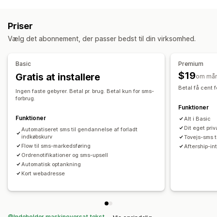
Administration af kampagner
Tidsbegrænsede tilbud
Konverteringssporing
Massemeddelelser
Overholdelse
Tilpasset afsender-id
Automatiserede arbejdsprocesser
Priser
Personligt tilpassede beskeder
Planlagte meddelelser
Visningsindstillinger
Vælg det abonnement, der passer bedst til din virksomhed.
Skabeloner
Tovejskommunikation
Tilpasset branding
Tilpassede rabatkoder
Udløsere
Konverteringsparametre
Analyser i realtid
Skabeloner
Flere sprog
Målretningsregler
Basic
Premium
Sporing af investeringsafkast
Segmentering
$19
Gratis at installere
om må
Tilpassede segmenter
Betal få cent 
Ingen faste gebyrer. Betal pr. brug. Betal kun for sms-
Automatisering af workflows
forbrug.
Funktioner
Gendannelse af indkøbskurv
Rabatkoder
Funktioner
Alt i Basic
Feedbackanmodninger
Ordrebekræftelser
Dit eget pri
Automatiseret sms til gendannelse af forladt
Betalingspåmindelser
Ordresporing
Velkomsthilsner
indkøbskurv
Tovejs-sms t
Tilbagevindingskampagner
Flow til sms-markedsføring
Aftership-int
Ordrenotifikationer og sms-upsell
Automatisk optankning
Kort webadresse
Indeholder maskinoversat tekst