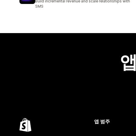
Build incremental revenue and scale relationships with
SMS
앱
앱 범주