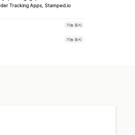
rder Tracking Apps
Stamped.io
기능 표시
기능 표시
 발신자 ID
개인화된 메시지
전달
전환 메트릭
실시간 분석
S 알림
멀티채널 메시지 전달
가입
 추적
자동화된 워크플로
 확인
추천 제품
주문 추적
템플릿
사용자 지정 가능한 위젯