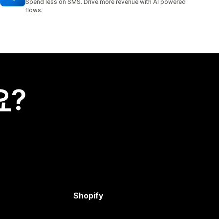
Spend less on SMS. Drive more revenue with AI powered
flows.
요?
Shopify