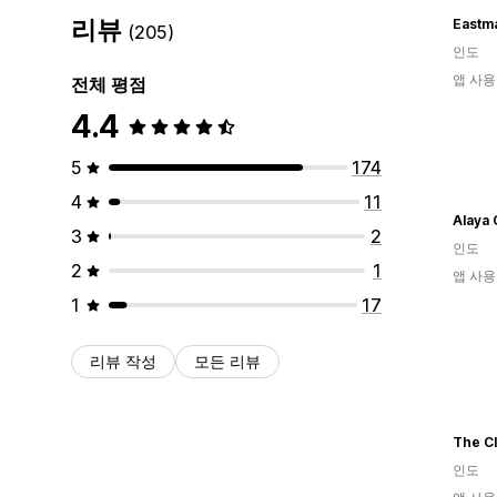
리뷰
(205)
인도
앱 사용
전체 평점
4.4
5
174
4
11
Alaya 
3
2
인도
2
1
앱 사용
1
17
리뷰 작성
모든 리뷰
The Cl
인도