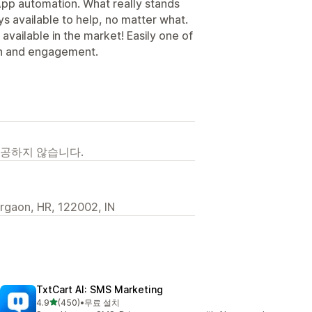
pp automation. What really stands
s available to help, no matter what.
 available in the market! Easily one of
ion and engagement.
제공하지 않습니다.
urgaon, HR, 122002, IN
TxtCart AI: SMS Marketing
별 5개 중
4.9
(450)
•
무료 설치
총 리뷰 450개