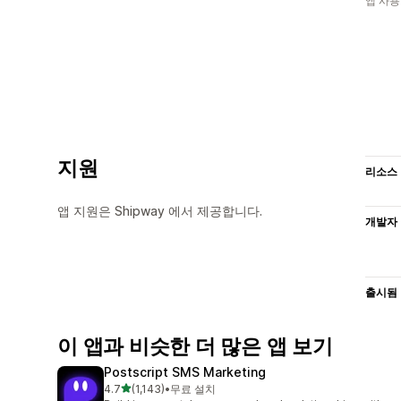
앱 사용
지원
리소스
앱 지원은 Shipway 에서 제공합니다.
개발자
출시됨
이 앱과 비슷한 더 많은 앱 보기
Postscript SMS Marketing
별 5개 중
4.7
(1,143)
•
무료 설치
총 리뷰 1143개