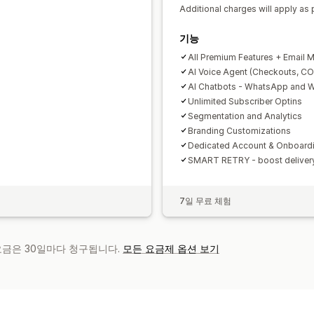
Additional charges will apply as p
기능
All Premium Features + Email M
AI Voice Agent (Checkouts, CO
AI Chatbots - WhatsApp and W
Unlimited Subscriber Optins
Segmentation and Analytics
Branding Customizations
Dedicated Account & Onboard
SMART RETRY - boost delive
7일 무료 체험
 요금은 30일마다 청구됩니다.
모든 요금제 옵션 보기