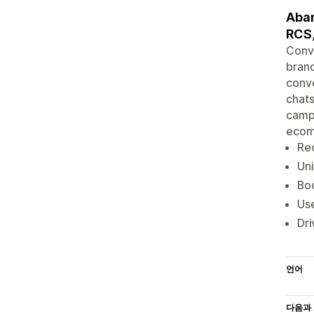
Aban
RCS,
Conve
brand
conve
chats
campa
ecom
Re
Uni
Bo
Use
Dri
언어
다음과 