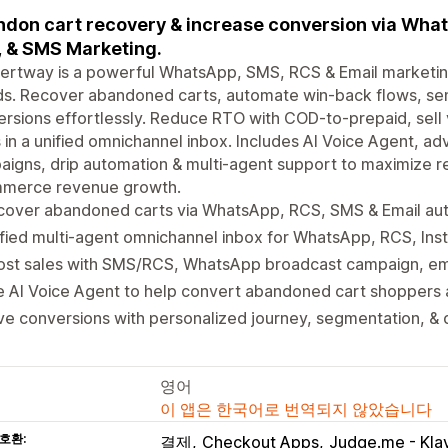
don cart recovery & increase conversion via Wha
 & SMS Marketing.
rtway is a powerful WhatsApp, SMS, RCS & Email marketing
s. Recover abandoned carts, automate win-back flows, sen
rsions effortlessly. Reduce RTO with COD-to-prepaid, sel
 in a unified omnichannel inbox. Includes AI Voice Agent, 
igns, drip automation & multi-agent support to maximize 
merce revenue growth.
cover abandoned carts via WhatsApp, RCS, SMS & Email au
fied multi-agent omnichannel inbox for WhatsApp, RCS, Ins
ost sales with SMS/RCS, WhatsApp broadcast campaign, em
 AI Voice Agent to help convert abandoned cart shoppers 
ve conversions with personalized journey, segmentation, &
영어
이 앱은 한국어로 번역되지 않았습니다
호환:
결제
Checkout Apps
Judge.me - Kla