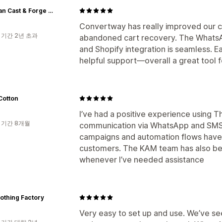
Eastman Cast & Forge Ltd
Convertway has really improved our co
 기간 2년 초과
abandoned cart recovery. The Whats
and Shopify integration is seamless. Ea
helpful support—overall a great tool f
Cotton
I’ve had a positive experience using
 기간 8개월
communication via WhatsApp and SMS o
campaigns and automation flows have
customers. The KAM team has also be
whenever I’ve needed assistance
othing Factory
Very easy to set up and use. We’ve se