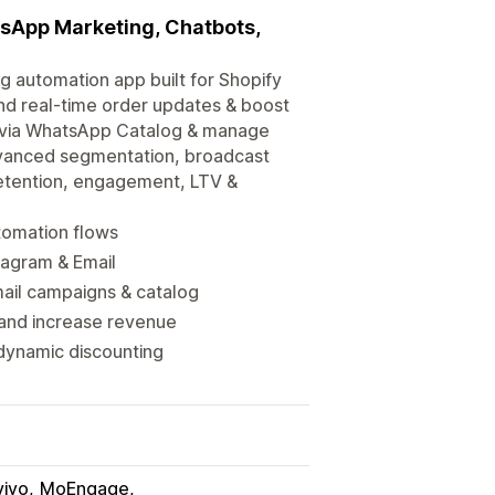
tsApp Marketing, Chatbots,
 automation app built for Shopify
d real-time order updates & boost
l via WhatsApp Catalog & manage
advanced segmentation, broadcast
retention, engagement, LTV &
tomation flows
tagram & Email
ail campaigns & catalog
and increase revenue
 dynamic discounting
viyo
MoEngage