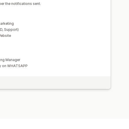
er the notifications sent.
arketing
D, Support)
ebsite
ing Manager
ry on WHATSAPP