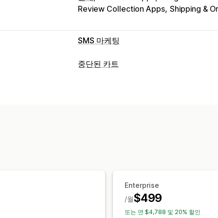
Review Collection Apps
Shipping & O
SMS 마케팅
캠페인 관리
중단된 카트
대량 메시지 전달
규정 준수
사용자 지정
카트 복구
예약된 메시지
템플릿
양방향 메시지 
이메일 미리 알림
개인화된 캠페인
SM
ROI 추적
세분화
사용자 지정 세그먼트
가입 팝업
할인 혜택
한시적 혜택
전환
워크플로 자동화
표시 옵션
카트 복구
할인 코드
피드백 요청
주문
사용자 지정 브랜딩
팝업 빌더
트리거
환영 메시지
고객 되찾기 캠페인
여러 언어
타게팅 규칙
행동 추적
Enterprise
$499
/월
또는 연 $4,788 및 20% 할인