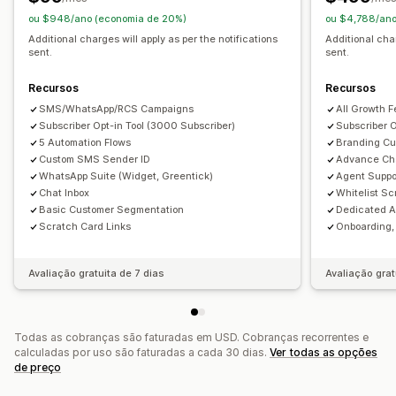
Recuperação de carrinho
Códigos de desconto
ou $948/ano (economia de 20%)
ou $4,788/ano
Opções de exibição
Solicitações de feedback
Confirmações de pedidos
Additional charges will apply as per the notifications
Additional char
sent.
sent.
Branding personalizado
Criador de pop-ups
Acionadores
Recomendações de produtos
Modelos
Widgets personalizáveis
Em vários idiomas
Acompanhamento de pedido
Mensagens de boas-vindas
Recursos
Recursos
Regras de segmentação
Campanhas de recuperação de cliente
SMS/WhatsApp/RCS Campaigns
All Growth F
Acompanhamento de comportamento
Subscriber Opt-in Tool (3000 Subscriber)
Subscriber O
5 Automation Flows
Branding Cu
Custom SMS Sender ID
Advance Cha
WhatsApp Suite (Widget, Greentick)
Agent Suppo
Chat Inbox
Whitelist Sc
Basic Customer Segmentation
Dedicated 
Scratch Card Links
Onboarding, 
Avaliação gratuita de 7 dias
Avaliação grat
Todas as cobranças são faturadas em USD. Cobranças recorrentes e
calculadas por uso são faturadas a cada 30 dias.
Ver todas as opções
de preço