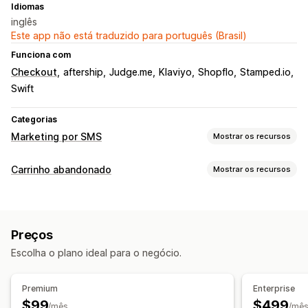
Idiomas
inglês
Este app não está traduzido para português (Brasil)
Funciona com
Checkout
aftership
Judge.me
Klaviyo
Shopflo
Stamped.io
Swift
Categorias
Marketing por SMS
Mostrar os recursos
Gerenciamento de campanhas
Carrinho abandonado
Mostrar os recursos
Mensagens em massa
Conformidade
Recuperação de carrinho
ID de remetente personalizado
Lembretes por e-mail
Campanhas personalizadas
Mensagens personalizadas
Mensagens agendadas
Preços
Notificações por SMS
Mensagens de vários canais
Modelos
Mensagens bidirecionais
Métricas de conversão
Escolha o plano ideal para o negócio.
Pop-ups de participação
Ofertas de desconto
Análise em tempo real
Acompanhamento de ROI
Ofertas por tempo limitado
Segmentação
Segmentos personalizados
Participar
Premium
Enterprise
Acompanhamento de conversões
Automação do fluxo de trabalho
$99
$499
/mês
/mê
Fluxos de trabalho automatizados