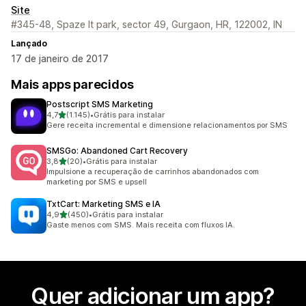
Site
#345-48, Spaze It park, sector 49, Gurgaon, HR, 122002, IN
Lançado
17 de janeiro de 2017
Mais apps parecidos
Postscript SMS Marketing
de 5 estrelas
4,7
(1.145)
•
Grátis para instalar
1145 avaliações ao todo
Gere receita incremental e dimensione relacionamentos por SMS
SMSGo: Abandoned Cart Recovery
de 5 estrelas
3,8
(20)
•
Grátis para instalar
20 avaliações ao todo
Impulsione a recuperação de carrinhos abandonados com
marketing por SMS e upsell
TxtCart: Marketing SMS e IA
de 5 estrelas
4,9
(450)
•
Grátis para instalar
450 avaliações ao todo
Gaste menos com SMS. Mais receita com fluxos IA.
Quer adicionar um app?