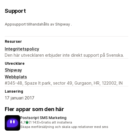
Support
Appsupport tillhandahålls av Shipway .
Resurser
Integritetspolicy
Den här utvecklaren erbjuder inte direkt support på Svenska.
Utvecklare
Shipway
Webbplats
#345-48, Spaze It park, sector 49, Gurgaon, HR, 122002, IN
Lansering
17 januari 2017
Fler appar som den här
Postscript SMS Marketing
av 5 stjärnor
4,7
(1 143)
•
Gratis att installera
1143 recensioner totalt
Skapa merförsäljning och skala upp relationer med sms