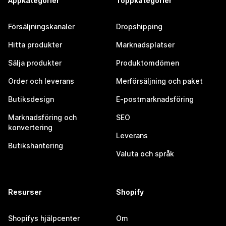
Appkategorier
Toppkategorier
Försäljningskanaler
Dropshipping
Hitta produkter
Marknadsplatser
Sälja produkter
Produktomdömen
Order och leverans
Merförsäljning och paket
Butiksdesign
E-postmarknadsföring
Marknadsföring och
SEO
konvertering
Leverans
Butikshantering
Valuta och språk
Resurser
Shopify
Shopifys hjälpcenter
Om