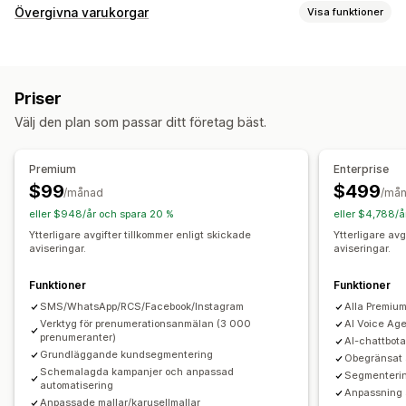
Kampanjhantering
Övergivna varukorgar
Visa funktioner
Bulkmeddelanden
Överensstämmelse
Återställning av varukorg
Anpassat avsändar-ID
Anpassade meddelanden
E-postpåminnelser
Anpassade kampanjer
Schemalagda meddelanden
Mallar
Tvåvägsmeddelanden
Priser
SMS-aviseringar
Meddelanden över flera kanaler
Mätvärden för konvertering
Analysverktyg i realtid
Välj den plan som passar ditt företag bäst.
Registrerings-popup
Rabatterbjudanden
ROI-spårning
Segmentering
Anpassade segment
Tidsbegränsade erbjudanden
Konverteringsspårning
Registrering
Premium
Enterprise
Automatiserade arbetsflöden
Automatisering av arbetsflödet
$99
$499
/månad
/må
Visningsalternativ
Återställning av varukorg
Rabattkoder
eller $948/år och spara 20 %
eller $4,788/å
Anpassat varumärke
Popup-byggare
Utlösare
Mallar
Feedbackförfrågningar
Orderbekräftelse
Ytterligare avgifter tillkommer enligt skickade
Ytterligare avg
aviseringar.
aviseringar.
Anpassningsbara widgetar
Flera språk
Produktrekommendationer
Orderspårning
Regler för målinriktning
Spårning av beteenden
Välkomstmeddelanden
Kom tillbaka-kampanjer
Funktioner
Funktioner
SMS/WhatsApp/RCS/Facebook/Instagram
Alla Premiu
Verktyg för prenumerationsanmälan (3 000
AI Voice Age
prenumeranter)
AI-chattbot
Grundläggande kundsegmentering
Obegränsat 
Schemalagda kampanjer och anpassad
Segmenterin
automatisering
Anpassning 
Anpassade mallar/karusellmallar