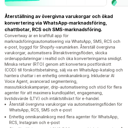
Återställning av övergivna varukorgar och ökad
konvertering via WhatsApp-marknadsföring,
chattbotar, RCS och SMS-marknadsföring.
Convertway är en kraftfull app för
marknadsföringsautomatisering via WhatsApp, SMS, RCS och
e-post, byggd för Shopify-varumärken. Återställ övergivna
varukorgar, automatisera återaktiveringsflöden, skicka
orderuppdateringar i realtid och öka konverteringarna smidigt.
Minska returer (RTO) genom att konvertera postförskott
(COD) till förskottsbetalning, sälj via en WhatsApp-katalog och
hantera chattar i en enhetlig omnikanalinkorg. Inkluderar AI
Voice Agent, avancerad segmentering,
massutskickskampanjer, drip-automatisering och stöd för flera
agenter för att maximera kundlojalitet, engagemang,
livstidsvärde (LTV) och intäktstillväxt för e-handel.
Återställ övergivna varukorgar via automatiseringsflöden för
WhatsApp, RCS, SMS och e-post
Enhetlig omnikanalinkorg med flera agenter för WhatsApp,
RCS, Instagram och e-post