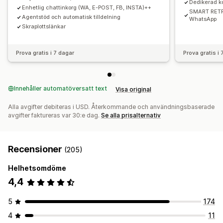
Dedikerad ko
Enhetlig chattinkorg (WA, E-POST, FB, INSTA)++
SMART RETRY
Agentstöd och automatisk tilldelning
WhatsApp
Skraplottslänkar
Prova gratis i 7 dagar
Prova gratis i
Innehåller automatöversatt text
Visa original
Alla avgifter debiteras i USD. Återkommande och användningsbaserade
avgifter faktureras var 30:e dag.
Se alla prisalternativ
Recensioner
(205)
Helhetsomdöme
4,4
5
174
4
11