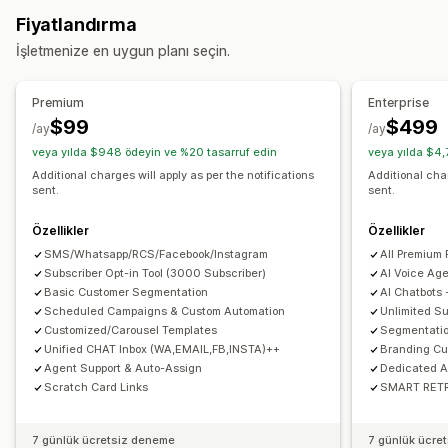
E-posta hatırlatıcıları
Kişiselleştirilmiş kampanyalar
Şablonlar
Çift yönlü mesajlaşma
Dönüşüm metrikleri
Fiyatlandırma
SMS bildirimleri
Çoklu kanalda mesajlaşma
Gerçek zamanlı analizler
ROI takibi
Segmentasyon
İşletmenize en uygun planı seçin.
Kabul etme açılır pencereleri
İndirim teklifleri
Özel segmentler
Kabul etme
Sınırlı süreli teklifler
Dönüşüm izleme
Otomatik iş akışları
İş akışı otomasyonu
Premium
Enterprise
Görüntüleme seçenekleri
Sepet kurtarma
İndirim kodları
Geri bildirim talepleri
$99
$499
/ay
/ay
Özel marka öğeleri
Açılır pencere oluşturucu
Sipariş onayları
Ürün önerileri
Sipariş takibi
veya yılda $948 ödeyin ve %20 tasarruf edin
veya yılda $4,
Tetikleyiciler
Şablonlar
Özelleştirilebilir widget’lar
Hoş geldiniz mesajları
Geri kazanma kampanyaları
Additional charges will apply as per the notifications
Additional char
sent.
sent.
Çoklu dil
Hedefleme kuralları
Davranış takibi
Özellikler
Özellikler
SMS/Whatsapp/RCS/Facebook/Instagram
All Premium 
Subscriber Opt-in Tool (3000 Subscriber)
AI Voice Ag
Basic Customer Segmentation
AI Chatbots
Scheduled Campaigns & Custom Automation
Unlimited Su
Customized/Carousel Templates
Segmentatio
Unified CHAT Inbox (WA,EMAIL,FB,INSTA)++
Branding Cu
Agent Support & Auto-Assign
Dedicated 
Scratch Card Links
SMART RETRY
7 günlük ücretsiz deneme
7 günlük ücre