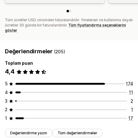
Tüm ücretler USD cinsinden faturalandırılır. Yinelenen ve kullanıma dayalı
ücretler 30 günde bir faturalandırılır.
Tüm fiyatlandırma seçeneklerini
göster
Değerlendirmeler
(205)
Toplam puan
4,4
5
174
4
11
3
2
2
1
1
17
Değerlendirme yazın
Tüm değerlendirmeler