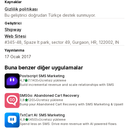
Kaynaklar
Gizlilik politikası
Bu geliştirici doğrudan Türkçe destek sunmuyor.
Geliştirici
Shipway
Web Sitesi
#345-48, Spaze It park, sector 49, Gurgaon, HR, 122002, IN
Yayınlanma
17 Ocak 2017
Buna benzer diğer uygulamalar
Postscript SMS Marketing
5 yıldız üzerinden
4,7
(1.143)
•
Ücretsiz yükleme
toplam 1143 değerlendirme
Build incremental revenue and scale relationships with SMS
SMSGo: Abandoned Cart Recovery
5 yıldız üzerinden
3,8
(20)
•
Ücretsiz yükleme
toplam 20 değerlendirme
Bump your Abandoned Cart Recovery with SMS Marketing & Upsell
TxtCart AI: SMS Marketing
5 yıldız üzerinden
4,9
(450)
•
Ücretsiz yükleme
toplam 450 değerlendirme
Spend less on SMS. Drive more revenue with AI powered flows.