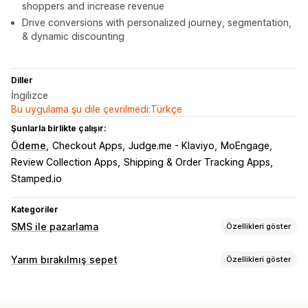
shoppers and increase revenue
Drive conversions with personalized journey, segmentation,
& dynamic discounting
Diller
İngilizce
Bu uygulama şu dile çevrilmedi:Türkçe
Şunlarla birlikte çalışır:
Ödeme
Checkout Apps
Judge.me - Klaviyo
MoEngage
Review Collection Apps
Shipping & Order Tracking Apps
Stamped.io
Kategoriler
SMS ile pazarlama
Özellikleri göster
Kampanyaları yönetme
Yarım bırakılmış sepet
Özellikleri göster
Toplu mesaj gönderimi
Uyumluluk
Özel gönderen kimliği
Sepet kurtarma
Kişiselleştirilmiş mesajlar
Zamanlanmış mesajlar