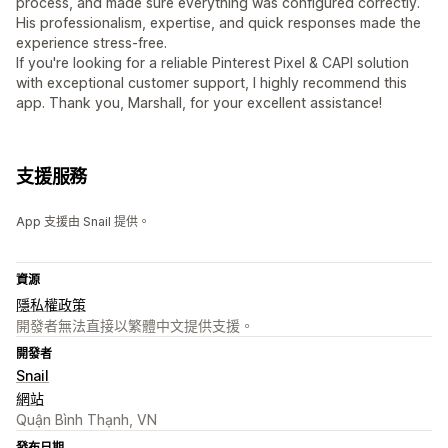
process, and made sure everything was configured correctly.
His professionalism, expertise, and quick responses made the
experience stress-free.
If you're looking for a reliable Pinterest Pixel & CAPI solution
with exceptional customer support, I highly recommend this
app. Thank you, Marshall, for your excellent assistance!
支援服務
App 支援由 Snail 提供。
資源
隱私權政策
開發者無法直接以繁體中文提供支援。
開發者
Snail
網站
Quận Bình Thạnh, VN
發布日期