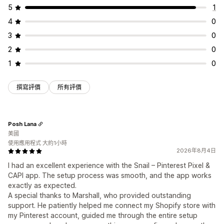
5
1
4
0
3
0
2
0
1
0
撰寫評價
所有評價
Posh Lana
美國
使用應用程式 大約1小時
2026年8月4日
I had an excellent experience with the Snail – Pinterest Pixel &
CAPI app. The setup process was smooth, and the app works
exactly as expected.
A special thanks to Marshall, who provided outstanding
support. He patiently helped me connect my Shopify store with
my Pinterest account, guided me through the entire setup