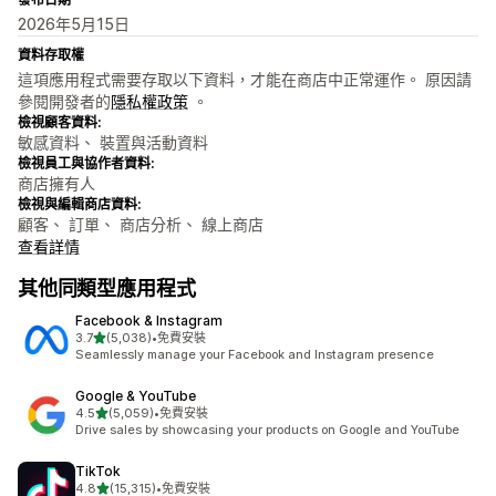
2026年5月15日
資料存取權
這項應用程式需要存取以下資料，才能在商店中正常運作。 原因請
參閱開發者的
隱私權政策
。
檢視顧客資料:
敏感資料、 裝置與活動資料
檢視員工與協作者資料:
商店擁有人
檢視與編輯商店資料:
顧客、 訂單、 商店分析、 線上商店
查看詳情
其他同類型應用程式
Facebook & Instagram
滿分 5 顆星
3.7
(5,038)
•
免費安裝
共有 5038 則評價
Seamlessly manage your Facebook and Instagram presence
Google & YouTube
滿分 5 顆星
4.5
(5,059)
•
免費安裝
共有 5059 則評價
Drive sales by showcasing your products on Google and YouTube
TikTok
滿分 5 顆星
4.8
(15,315)
•
免費安裝
共有 15315 則評價