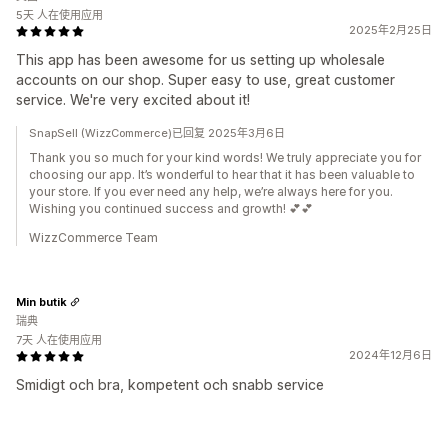
5天 人在使用应用
2025年2月25日
This app has been awesome for us setting up wholesale
accounts on our shop. Super easy to use, great customer
service. We're very excited about it!
SnapSell (WizzCommerce)已回复 2025年3月6日
Thank you so much for your kind words! We truly appreciate you for
choosing our app. It’s wonderful to hear that it has been valuable to
your store. If you ever need any help, we’re always here for you.
Wishing you continued success and growth! 💕💕
WizzCommerce Team
Min butik
瑞典
7天 人在使用应用
2024年12月6日
Smidigt och bra, kompetent och snabb service