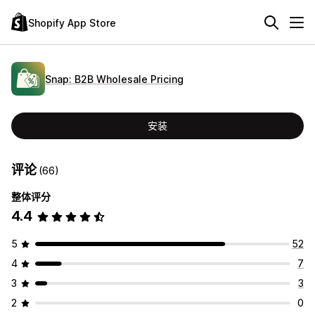
Shopify App Store
Snap: B2B Wholesale Pricing
安装
评论
(66)
整体评分
4.4
5
52
4
7
3
3
2
0