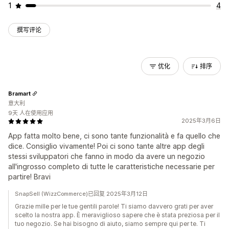
1
4
撰写评论
优化
排序
Bramart
意大利
9天 人在使用应用
2025年3月6日
App fatta molto bene, ci sono tante funzionalità e fa quello che
dice. Consiglio vivamente! Poi ci sono tante altre app degli
stessi sviluppatori che fanno in modo da avere un negozio
all'ingrosso completo di tutte le caratteristiche necessarie per
partire! Bravi
SnapSell (WizzCommerce)已回复 2025年3月12日
Grazie mille per le tue gentili parole! Ti siamo davvero grati per aver
scelto la nostra app. È meraviglioso sapere che è stata preziosa per il
tuo negozio. Se hai bisogno di aiuto, siamo sempre qui per te. Ti