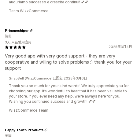
auguriamo successo e crescita continui! 💕💕
Team WizzCommerce
Primmeshiper
瑞典
3天 人在使用应用
2025年3月4日
Very good app with very good support - they are very
cooperative and willing to solve problems :) thank you for your
support
SnapSell (WizzCommerce)已回复 2025年3月6日
Thank you so much for your kind words! We truly appreciate you for
choosing our app. It’s wonderful to hear that it has been valuable to
your store. If you ever need any help, we’re always here for you.
Wishing you continued success and growth! 💕💕
WizzCommerce Team
Happy Tooth Products
美国