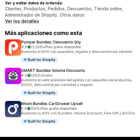
Ver y editar datos de la tienda:
Clientes, Productos, Pedidos, Descuentos, Tienda online,
Administrador de Shopify, Otros datos
Ver los detalles
Más aplicaciones como esta
Pumper Bundles: Descuento Qty
de 5 estrellas
4.9
(3,208)
•
Plan gratis disponible
3208 reseñas en total
Aumenta el AOV con paquetes, regalos y descuentos por volumen
Built for Shopify
SMART Bundles Volume Discounts
de 5 estrellas
4.9
(263)
•
Gratis
263 reseñas en total
Aumenta el valor promedio del pedido con paquetes de productos,
BOGO, descuentos por cantidad y regalos
Built for Shopify
Moon Bundles CartDrawer Upsell
de 5 estrellas
5.0
(591)
•
Plan gratis disponible
591 reseñas en total
Aumenta tu AOV con Bundles, Volume Discount, Free Gift y BOGOs
Built for Shopify