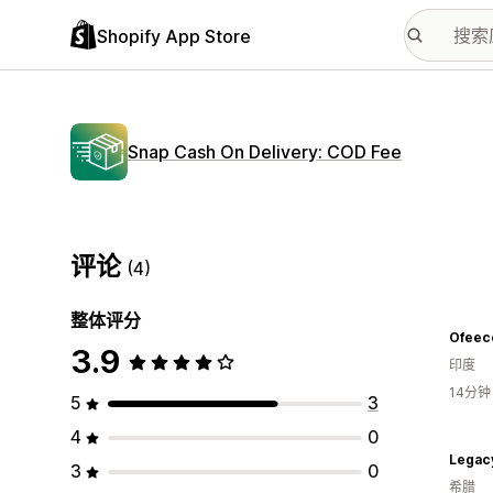
Shopify App Store
Snap Cash On Delivery: COD Fee
评论
(4)
整体评分
Ofeec
3.9
印度
14分
5
3
4
0
Legac
3
0
希腊