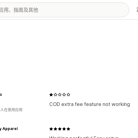
o
COD extra fee feature not working
钟 人在使用应用
y Apparel