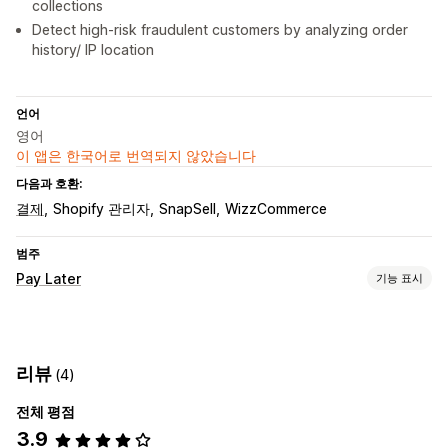
collections
Detect high-risk fraudulent customers by analyzing order
history/ IP location
언어
영어
이 앱은 한국어로 번역되지 않았습니다
다음과 호환:
결제
Shopify 관리자
SnapSell
WizzCommerce
범주
Pay Later
기능 표시
COD 관리
사용자 지정 수수료
결제 유형 숨김
사기 방지
리뷰
(4)
양식 맞춤 설정
전체 평점
배송 옵션
3.9