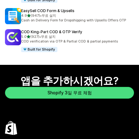
EasySell COD Form & Upsells
별 5개 중
4.9
(947)
•
무료 설치
총 리뷰 947개
Cash on Delivery Form for Dropshipping with Upsells Offers OTP
COD King‑Part COD & OTP Verify
별 5개 중
5.0
(927)
•
무료 설치
총 리뷰 927개
COD verification via OTP & Partial COD & partial payments
Built for Shopify
앱을 추가하시겠어요?
Shopify 3일 무료 체험