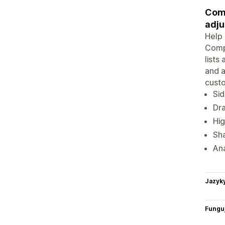
Comp
adju
Help 
Comp
lists
and a
custo
Sid
Dra
Hig
Sh
Ana
Jazyk
Funguj