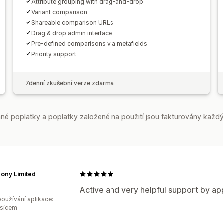
Attribute grouping with drag-and-drop
Variant comparison
Shareable comparison URLs
Drag & drop admin interface
Pre-defined comparisons via metafields
Priority support
7denní zkušební verze zdarma
é poplatky a poplatky založené na použití jsou fakturovány každý
ony Limited
Active and very helpful support by app
oužívání aplikace:
ěsícem