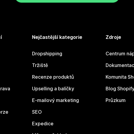
í
Nejčastější kategorie
Zdroje
Dropshipping
Centrum náp
Tržiště
Dokumentace
Recenze produktů
Komunita Sh
rava
Upselling a balíčky
Blog Shopif
E-mailový marketing
Průzkum
erze
SEO
Expedice