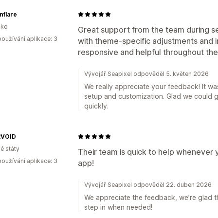
nflare
ko
Great support from the team during s
oužívání aplikace: 3
with theme-specific adjustments and 
responsive and helpful throughout the
Vývojář Seapixel odpověděl 5. květen 2026
We really appreciate your feedback! It wa
setup and customization. Glad we could g
quickly.
RVOID
é státy
Their team is quick to help whenever yo
oužívání aplikace: 3
app!
Vývojář Seapixel odpověděl 22. duben 2026
We appreciate the feedback, we’re glad t
step in when needed!