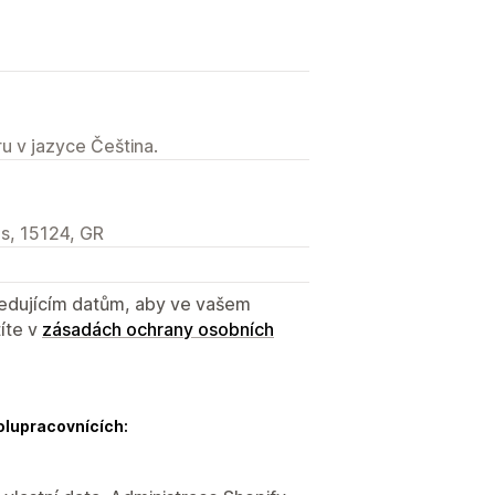
u v jazyce Čeština.
ns, 15124, GR
sledujícím datům, aby ve vašem
íte v
zásadách ochrany osobních
olupracovnících: