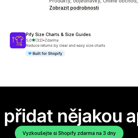
Produkty, objednávky, Online obchod, 
Zobrazit podrobnosti
Pify Size Charts & Size Guides
z 5 hvězd
5,0
(32)
•
Zdarma
Celkový počet recenzí: 32
Reduce returns by clear and easy size charts
Built for Shopify
přidat nějakou a
Vyzkoušejte si Shopify zdarma na 3 dny