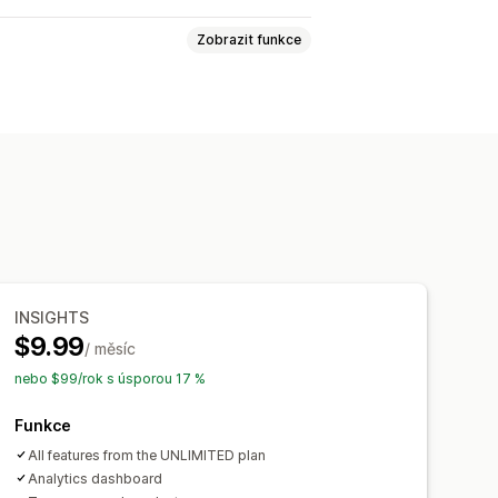
Zobrazit funkce
ka
Více produktů
Varianty
 graf
Více jazyků
Překlad
i
ní
INSIGHTS
$9.99
/ měsíc
nebo $99/rok s úsporou 17 %
Funkce
All features from the UNLIMITED plan
Analytics dashboard