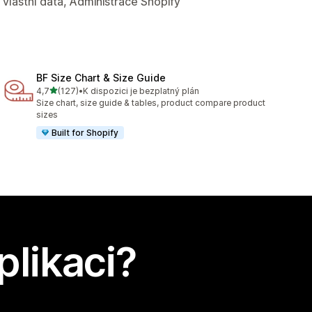
vlastní data, Administrace Shopify
BF Size Chart & Size Guide
z 5 hvězd
4,7
(127)
•
K dispozici je bezplatný plán
Celkový počet recenzí: 127
Size chart, size guide & tables, product compare product
sizes
Built for Shopify
plikaci?