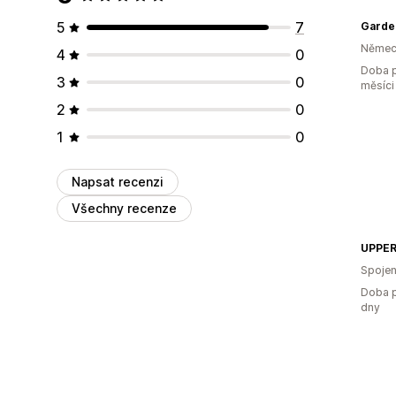
5
7
Garde
Němec
4
0
Doba p
3
0
měsíci
2
0
1
0
Napsat recenzi
Všechny recenze
UPPE
Spojen
Doba p
dny