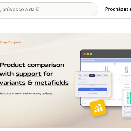
Procházet 
ie propagovaných obrázků