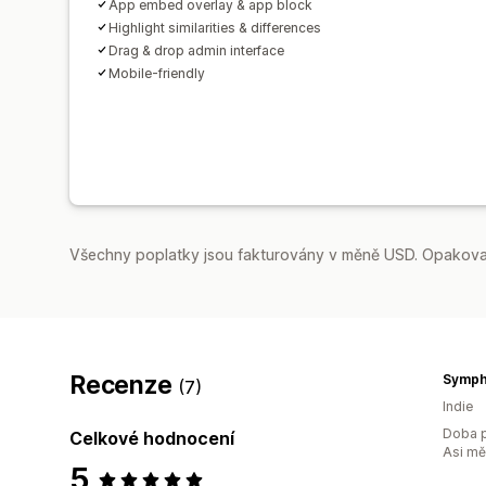
App embed overlay & app block
Highlight similarities & differences
Drag & drop admin interface
Mobile-friendly
Všechny poplatky jsou fakturovány v měně USD. Opakovan
Recenze
Symph
(7)
Indie
Doba p
Celkové hodnocení
Asi m
5