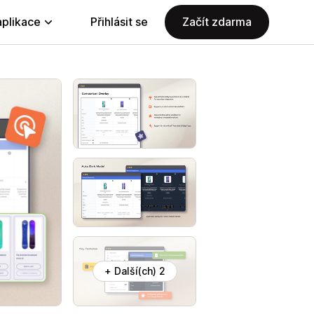
aplikace
Přihlásit se
Začít zdarma
+ Další(ch) 2