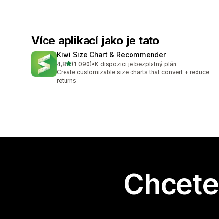
Více aplikací jako je tato
Kiwi Size Chart & Recommender
z 5 hvězd
4,8
(1 090)
•
K dispozici je bezplatný plán
Celkový počet recenzí: 1090
Create customizable size charts that convert + reduce
returns
Chcete 