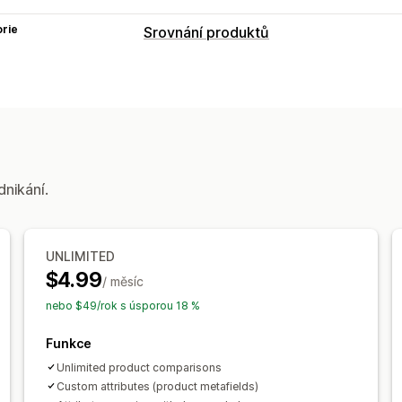
rie
Srovnání produktů
Srovnávací nástroje
Srovnávací stránka
Srovnávací tabul
Zvýraznit rozdíly
Možnosti zobrazení
Vlastní text
Import a export
Plovoucí
dnikání.
Stránka produktu
Stránka s kolekcem
Responzivní design pro mobilní zaříze
UNLIMITED
$4.99
/ měsíc
nebo $49/rok s úsporou 18 %
Funkce
Unlimited product comparisons
Custom attributes (product metafields)