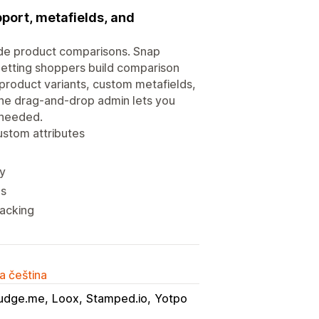
port, metafields, and
ide product comparisons. Snap
etting shoppers build comparison
r product variants, custom metafields,
 The drag-and-drop admin lets you
 needed.
ustom attributes
ly
es
racking
a čeština
udge.me
Loox
Stamped.io
Yotpo