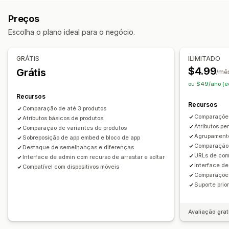
Página de comparação
Tabela de comparação
Preços
Multiproduto
Variantes
Destacar diferenças
Escolha o plano ideal para o negócio.
Opções de exibição
Texto personalizado
Importação e exportação
GRÁTIS
ILIMITADO
Gráfico flutuante
Em vários idiomas
Tradução
$4.99
Grátis
/mê
Página do produto
Páginas de coleção
ou $49/ano (e
Responsividade para dispositivos móveis
Recursos
Recursos
Comparação de até 3 produtos
Comparações
Atributos básicos de produtos
Atributos p
Comparação de variantes de produtos
Agrupamento 
Sobreposição de app embed e bloco de app
Comparação 
Destaque de semelhanças e diferenças
URLs de com
Interface de admin com recurso de arrastar e soltar
Interface de
Compatível com dispositivos móveis
Comparações
Suporte prior
Avaliação grat