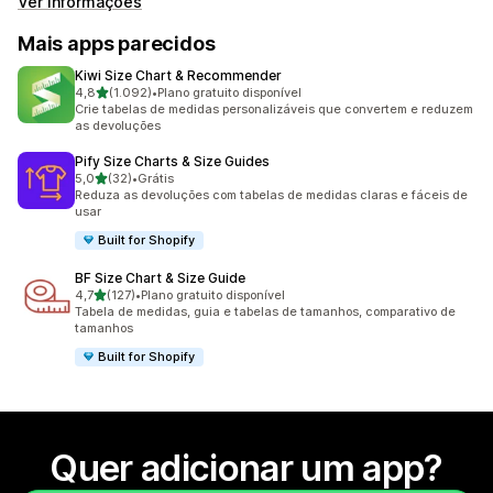
Ver informações
Mais apps parecidos
Kiwi Size Chart & Recommender
de 5 estrelas
4,8
(1.092)
•
Plano gratuito disponível
1092 avaliações ao todo
Crie tabelas de medidas personalizáveis que convertem e reduzem
as devoluções
Pify Size Charts & Size Guides
de 5 estrelas
5,0
(32)
•
Grátis
32 avaliações ao todo
Reduza as devoluções com tabelas de medidas claras e fáceis de
usar
Built for Shopify
BF Size Chart & Size Guide
de 5 estrelas
4,7
(127)
•
Plano gratuito disponível
127 avaliações ao todo
Tabela de medidas, guia e tabelas de tamanhos, comparativo de
tamanhos
Built for Shopify
Quer adicionar um app?