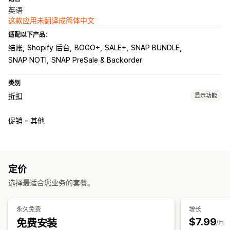
英语
这款应用未翻译成简体中文
适配以下产品：
结账
Shopify 后台
BOGO+
SALE+
SNAP BUNDLE
SNAP NOTI
SNAP PreSale & Backorder
类别
折扣
显示功能
折扣类型
促销 - 其他
折扣码
优惠券
固定定价
固定折扣
百分比折扣
批量折扣
免运费
购物车折扣
限时优惠
倒数计时器
自定义折扣
运费折扣
定价
编辑器工具
模板
触发器和规则
折扣叠加
自动化
定向
细分
选择最适合您业务的套餐。
跟踪
报告
分析
永久免费
增长
$7.99
免费安装
/月