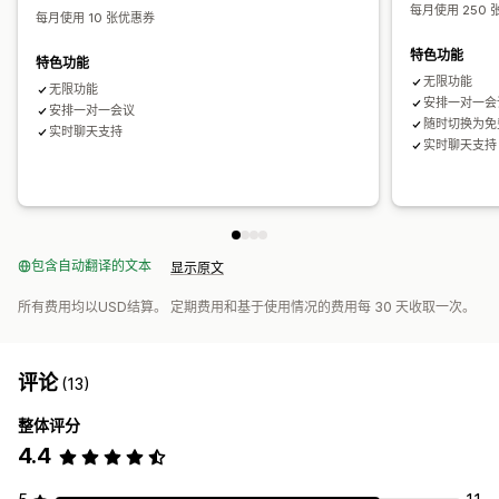
每月使用 250
每月使用 10 张优惠券
特色功能
特色功能
无限功能
无限功能
安排一对一会
安排一对一会议
随时切换为免
实时聊天支持
实时聊天支持
包含自动翻译的文本
显示原文
所有费用均以USD结算。 定期费用和基于使用情况的费用每 30 天收取一次。
评论
(13)
整体评分
4.4