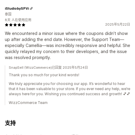
iStudiobySPVi
泰国
8天 人在使用应用
2025年5月22日
We encountered a minor issue where the coupons didn’t show
up after adding the end date. However, the Support Team—
especially Camellia—was incredibly responsive and helpful. She
quickly relayed my concern to their developers, and the issue
was resolved promptly.
SnapSell (WizzCommerce)已回复 2025年5月24日
Thank you so much for your kind words!
We truly appreciate you for choosing our app. It’s wonderful to hear
that it has been valuable to your store. If you ever need any help, we’re
always here for you. Wishing you continued success and growth! 💕💕
WizzCommerce Team
支持