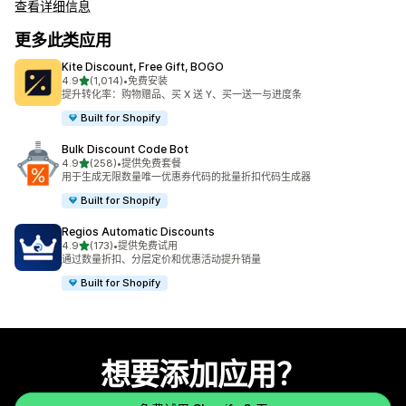
查看详细信息
更多此类应用
Kite Discount, Free Gift, BOGO
星（满分 5 星）
4.9
(1,014)
•
免费安装
总共 1014 条评论
提升转化率：购物赠品、买 X 送 Y、买一送一与进度条
Built for Shopify
Bulk Discount Code Bot
星（满分 5 星）
4.9
(258)
•
提供免费套餐
总共 258 条评论
用于生成无限数量唯一优惠券代码的批量折扣代码生成器
Built for Shopify
Regios Automatic Discounts
星（满分 5 星）
4.9
(173)
•
提供免费试用
总共 173 条评论
通过数量折扣、分层定价和优惠活动提升销量
Built for Shopify
想要添加应用？