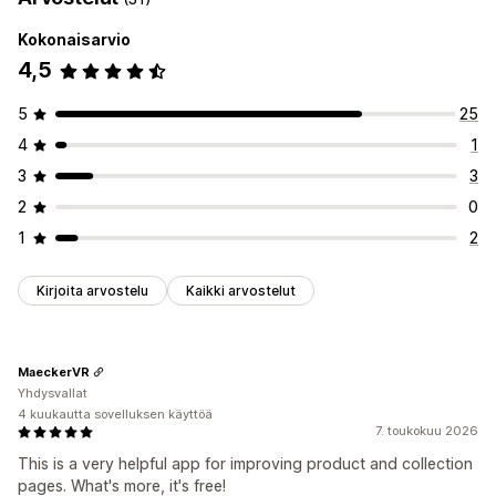
Tyylit
Tiedostojen lataus (lähettäminen)
Kokonaisarvio
Mobiiliresponsiivisuus
4,5
Kuvakkeen sijainti
5
25
Kokoelmasivut
Tuotesivut
Hakusivu
4
1
3
3
2
0
1
2
Kirjoita arvostelu
Kaikki arvostelut
MaeckerVR
Yhdysvallat
4 kuukautta sovelluksen käyttöä
7. toukokuu 2026
This is a very helpful app for improving product and collection
pages. What's more, it's free!