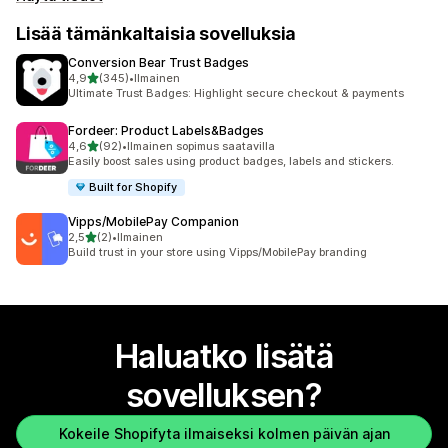
Lisää tämänkaltaisia sovelluksia
Conversion Bear Trust Badges
/ 5 tähteä
4,9
(345)
•
Ilmainen
345 arvostelua yhteensä
Ultimate Trust Badges: Highlight secure checkout & payments
Fordeer: Product Labels&Badges
/ 5 tähteä
4,6
(92)
•
Ilmainen sopimus saatavilla
92 arvostelua yhteensä
Easily boost sales using product badges, labels and stickers.
Built for Shopify
Vipps/MobilePay Companion
/ 5 tähteä
2,5
(2)
•
Ilmainen
2 arvostelua yhteensä
Build trust in your store using Vipps/MobilePay branding
Haluatko lisätä
sovelluksen?
Kokeile Shopifyta ilmaiseksi kolmen päivän ajan