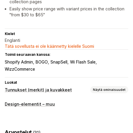
collection pages
Easily show price range with variant prices in the collection
"from $30 to $65"
Kielet
Englanti
Tätä sovellusta ei ole käännetty kielelle Suomi
Toimii seuraavan kanssa:
Shopify Admin
BOGO
SnapSell
Wi Flash Sale
WizzCommerce
Luokat
Tunnukset (merkit) ja kuvakkeet
Näytä ominaisuudet
Kuvakkeen tyypit
Design-elementit – muu
Mukautettu
Tae
Tuoteominaisuudet
Takuu
Mukautukset
Animaatiot
Taustat
Rajat
Värit
Mukautettu teksti
Fontit
Arvostelut
(31)