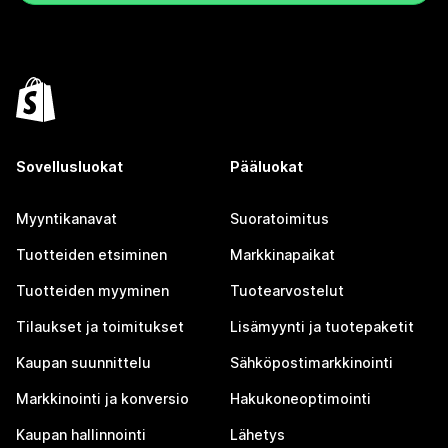
Sovellusluokat
Pääluokat
Myyntikanavat
Suoratoimitus
Tuotteiden etsiminen
Markkinapaikat
Tuotteiden myyminen
Tuotearvostelut
Tilaukset ja toimitukset
Lisämyynti ja tuotepaketit
Kaupan suunnittelu
Sähköpostimarkkinointi
Markkinointi ja konversio
Hakukoneoptimointi
Kaupan hallinnointi
Lähetys