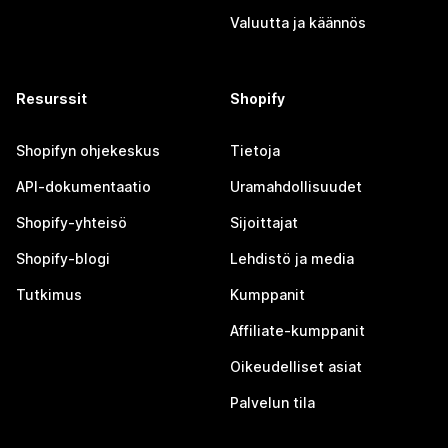
Valuutta ja käännös
Resurssit
Shopify
Shopifyn ohjekeskus
Tietoja
API-dokumentaatio
Uramahdollisuudet
Shopify-yhteisö
Sijoittajat
Shopify-blogi
Lehdistö ja media
Tutkimus
Kumppanit
Affiliate-kumppanit
Oikeudelliset asiat
Palvelun tila