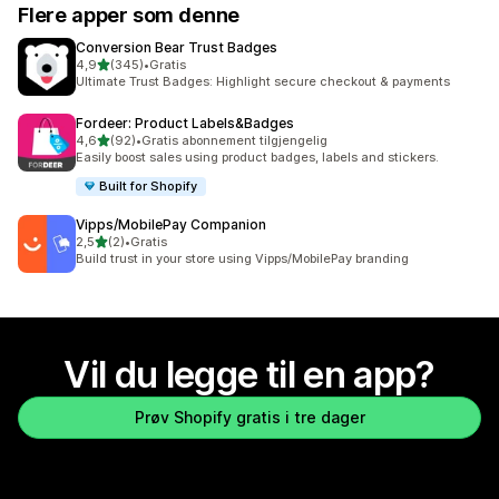
Flere apper som denne
Conversion Bear Trust Badges
av 5 stjerner
4,9
(345)
•
Gratis
Totalt 345 omtaler
Ultimate Trust Badges: Highlight secure checkout & payments
Fordeer: Product Labels&Badges
av 5 stjerner
4,6
(92)
•
Gratis abonnement tilgjengelig
Totalt 92 omtaler
Easily boost sales using product badges, labels and stickers.
Built for Shopify
Vipps/MobilePay Companion
av 5 stjerner
2,5
(2)
•
Gratis
Totalt 2 omtaler
Build trust in your store using Vipps/MobilePay branding
Vil du legge til en app?
Prøv Shopify gratis i tre dager