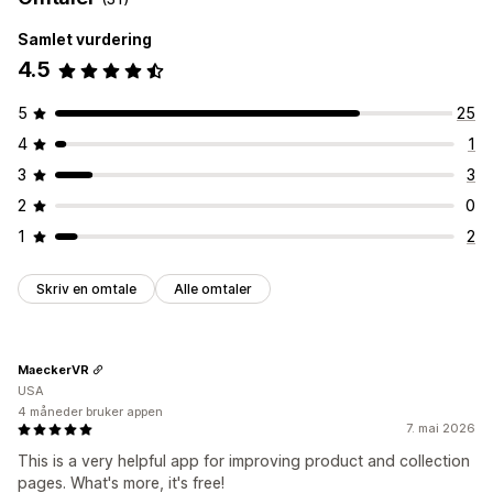
Skrifttyper
Stil
Filopplasting
Mobilresponsiv
Samlet vurdering
Ikonposisjon
4.5
Samlingssider
Produktsider
Søkeside
5
25
4
1
3
3
2
0
1
2
Skriv en omtale
Alle omtaler
MaeckerVR
USA
4 måneder bruker appen
7. mai 2026
This is a very helpful app for improving product and collection
pages. What's more, it's free!