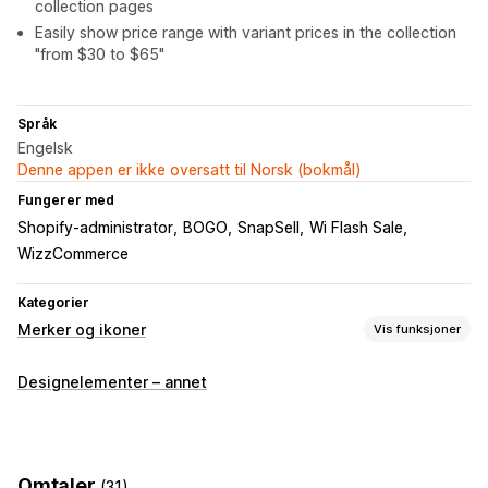
collection pages
Easily show price range with variant prices in the collection
"from $30 to $65"
Språk
Engelsk
Denne appen er ikke oversatt til Norsk (bokmål)
Fungerer med
Shopify-administrator
BOGO
SnapSell
Wi Flash Sale
WizzCommerce
Kategorier
Merker og ikoner
Vis funksjoner
Ikontyper
Designelementer – annet
Tilpasset
Garanti
Produktegenskaper
Garanti
Tilpasning
Animasjoner
Bakgrunner
Rammer
Farger
Tilpasset tekst
Omtaler
(31)