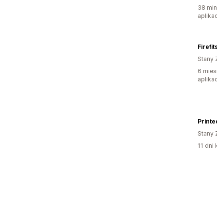
38 min
aplikac
Firefi
Stany 
6 mies
aplikac
Printe
Stany 
11 dni 