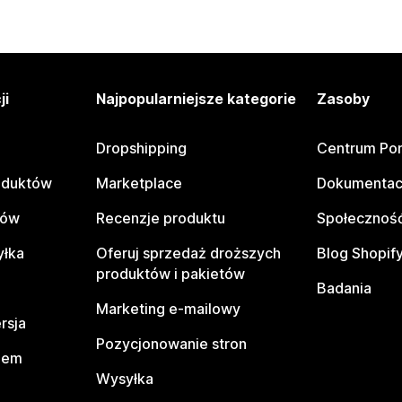
ji
Najpopularniejsze kategorie
Zasoby
Dropshipping
Centrum Po
oduktów
Marketplace
Dokumentac
tów
Recenzje produktu
Społeczność
yłka
Oferuj sprzedaż droższych
Blog Shopif
produktów i pakietów
Badania
Marketing e-mailowy
rsja
Pozycjonowanie stron
pem
Wysyłka