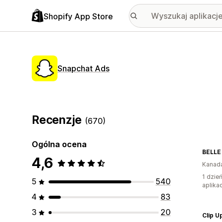
Shopify App Store
Snapchat Ads
Recenzje
(670)
Ogólna ocena
BELLE
4,6
Kanad
1 dzie
5
540
aplikac
4
83
3
20
Clip U