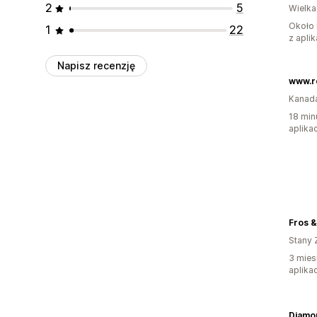
2
5
Wielka
Około 
1
22
z aplik
Napisz recenzję
www.r
Kanad
18 min
aplikac
Fros &
Stany 
3 mies
aplikac
Diamo