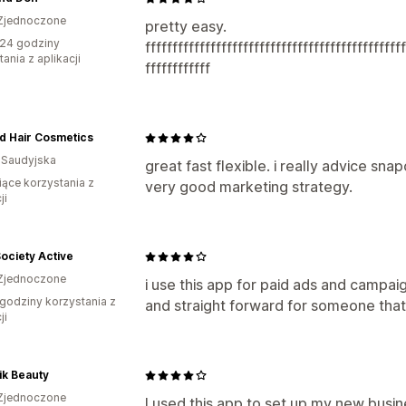
Zjednoczone
pretty easy.
24 godziny
fffffffffffffffffffffffffffffffffffffffffffffff
ania z aplikacji
ffffffffffff
d Hair Cosmetics
 Saudyjska
great fast flexible. i really advice s
iące korzystania z
very good marketing strategy.
ji
ociety Active
Zjednoczone
i use this app for paid ads and campaig
godziny korzystania z
and straight forward for someone thats
ji
ik Beauty
Zjednoczone
I used this app to set up my new busi