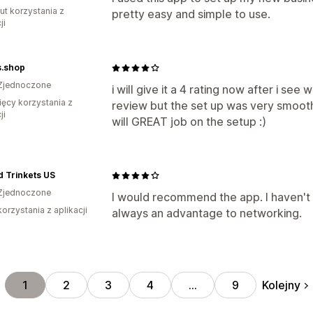
ut korzystania z
pretty easy and simple to use.
ji
ts.shop
Zjednoczone
i will give it a 4 rating now after i see w
ięcy korzystania z
review but the set up was very smooth i
ji
will GREAT job on the setup :)
d Trinkets US
Zjednoczone
I would recommend the app. I haven't u
korzystania z aplikacji
always an advantage to networking.
Kolejny
1
2
3
4
…
9