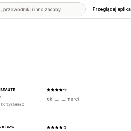
Przeglądaj aplika
 BEAUTE
a
ok............merci
ń korzystania z
ji
p & Glow