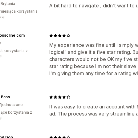
 Brytania
A bit hard to navigate , didn't want t
miesiąca korzystania
acji
osscline.com
a
My experience was fine until I simply 
ut korzystania z
logical" and give it a five star rating.
ji
characters would not be OK my five st
star rating because I'm not their slav
I'm giving them any time for a rating w
 Bros
Zjednoczone
It was easy to create an account with 
iące korzystania z
ad. The process was very streamline 
ji
nd Don