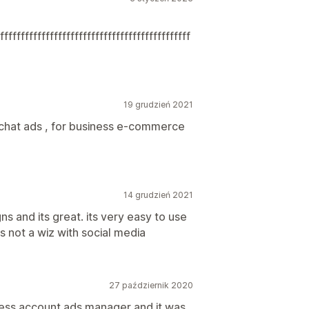
fffffffffffffffffffffffffffffffffffffffffffffff
19 grudzień 2021
napchat ads , for business e-commerce
14 grudzień 2021
ns and its great. its very easy to use
 not a wiz with social media
27 październik 2020
ness account ads manager and it was