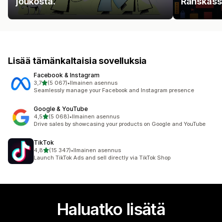
joukosta.
Ranskass
Lisää tämänkaltaisia sovelluksia
Facebook & Instagram
/ 5 tähteä
3,7
(5 067)
•
Ilmainen asennus
5067 arvostelua yhteensä
Seamlessly manage your Facebook and Instagram presence
Google & YouTube
/ 5 tähteä
4,5
(5 068)
•
Ilmainen asennus
5068 arvostelua yhteensä
Drive sales by showcasing your products on Google and YouTube
TikTok
/ 5 tähteä
4,8
(15 347)
•
Ilmainen asennus
15347 arvostelua yhteensä
Launch TikTok Ads and sell directly via TikTok Shop
Haluatko lisätä