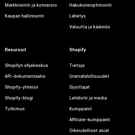
Markkinointi ja konversio
Hakukoneoptimointi
Kaupan hallinnointi
Lähetys
Valuutta ja käännös
Resurssit
Shopify
Shopifyn ohjekeskus
Tietoja
API-dokumentaatio
Uramahdollisuudet
Shopify-yhteisö
Sijoittajat
Shopify-blogi
Lehdistö ja media
Tutkimus
Kumppanit
Affiliate-kumppanit
Oikeudelliset asiat