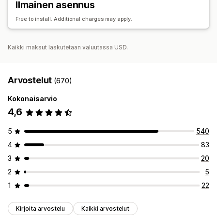
Ilmainen asennus
Tehokkuuden seuranta
Mainoskulut
Sitoutumisen mittarit
Konversioseuranta
Free to install. Additional charges may apply.
Kaikki maksut laskutetaan valuutassa USD.
Arvostelut
(670)
Kokonaisarvio
4,6
5
540
4
83
3
20
2
5
1
22
Kirjoita arvostelu
Kaikki arvostelut