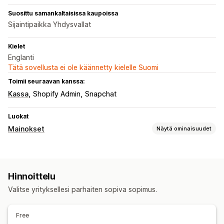
Suosittu samankaltaisissa kaupoissa
Sijaintipaikka Yhdysvallat
Kielet
Englanti
Tätä sovellusta ei ole käännetty kielelle Suomi
Toimii seuraavan kanssa:
Kassa
Shopify Admin
Snapchat
Luokat
Mainokset
Näytä ominaisuudet
Kohdentaminen
Alusta
Hinnoittelu
Kampanjan hallinta
Valitse yrityksellesi parhaiten sopiva sopimus.
Pikselien hallinnointi
Tehokkuuden analytiikka
Free