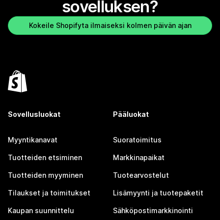
sovelluksen?
Kokeile Shopifyta ilmaiseksi kolmen päivän ajan
Sovellusluokat
Pääluokat
Myyntikanavat
Suoratoimitus
Tuotteiden etsiminen
Markkinapaikat
Tuotteiden myyminen
Tuotearvostelut
Tilaukset ja toimitukset
Lisämyynti ja tuotepaketit
Kaupan suunnittelu
Sähköpostimarkkinointi