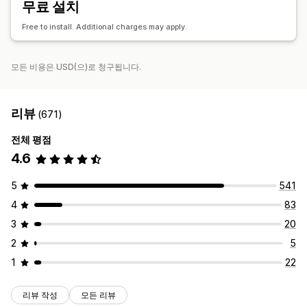
무료 설치
실적 추적
광고 비용
참여 메트릭
전환 추적
Free to install. Additional charges may apply.
모든 비용은 USD(으)로 청구됩니다.
리뷰
(671)
전체 평점
4.6
5
541
4
83
3
20
2
5
1
22
리뷰 작성
모든 리뷰