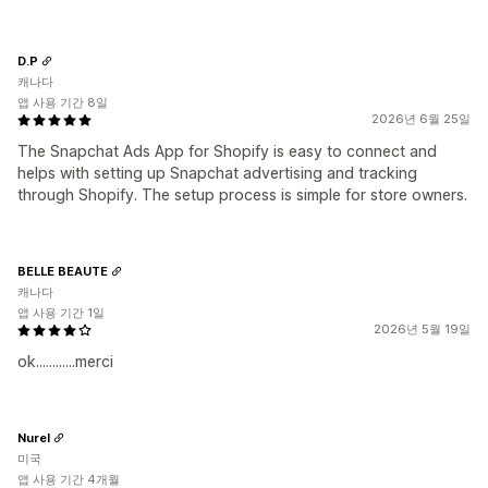
D.P
캐나다
앱 사용 기간 8일
2026년 6월 25일
The Snapchat Ads App for Shopify is easy to connect and
helps with setting up Snapchat advertising and tracking
through Shopify. The setup process is simple for store owners.
BELLE BEAUTE
캐나다
앱 사용 기간 1일
2026년 5월 19일
ok............merci
Nurel
미국
앱 사용 기간 4개월