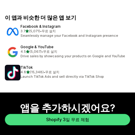
이 앱과 비슷한 더 많은 앱 보기
Facebook & Instagram
별 5개 중
3.7
(5,071)
•
무료 설치
총 리뷰 5071개
Seamlessly manage your Facebook and Instagram presence
Google & YouTube
별 5개 중
4.5
(5,067)
•
무료 설치
총 리뷰 5067개
Drive sales by showcasing your products on Google and YouTube
TikTok
별 5개 중
4.8
(15,348)
•
무료 설치
총 리뷰 15348개
Launch TikTok Ads and sell directly via TikTok Shop
앱을 추가하시겠어요?
Shopify 3일 무료 체험