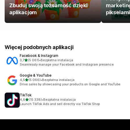
Zbuduj swoją tożsamość dzięki
marketing
aplikacjom
pikselami
Więcej podobnych aplikacji
Facebook & Instagram
na 5 gwiazdek
3,7
(5 061)
•
Bezpłatna instalacja
Łączna liczba recenzji: 5061
Seamlessly manage your Facebook and Instagram presence
Google & YouTube
na 5 gwiazdek
4,5
(5 066)
•
Bezpłatna instalacja
Łączna liczba recenzji: 5066
Drive sales by showcasing your products on Google and YouTube
TikTok
na 5 gwiazdek
4,8
(15 338)
•
Bezpłatna instalacja
Łączna liczba recenzji: 15338
Launch TikTok Ads and sell directly via TikTok Shop