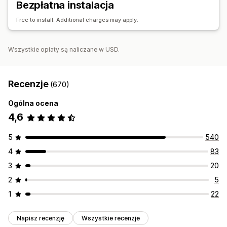
Bezpłatna instalacja
Śledzenie wydajności
Wydatki na reklamę
Wskaźniki zaangażowania
Śledzenie konwersji
Free to install. Additional charges may apply.
Wszystkie opłaty są naliczane w USD.
Recenzje
(670)
Ogólna ocena
4,6
5
540
4
83
3
20
2
5
1
22
Napisz recenzję
Wszystkie recenzje