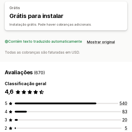
Análise de desempenho
Grátis
Grátis para instalar
Acompanhamento de desempenho
Custo com publicidade
Métricas de engajamento
Instalação grátis. Pode haver cobranças adicionais.
Acompanhamento de conversões
Contém texto traduzido automaticamente
Mostrar original
Todas as cobranças são faturadas em USD.
Avaliações
(670)
Classificação geral
4,6
5
540
4
83
3
20
2
5