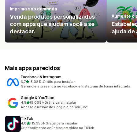
Imprima sob demanda
Venda produtos personalizados
Aumente o a
com apps que ajudam você a se
Estabele
destacar.
ajuda de
Mais apps parecidos
Facebook & Instagram
de 5 estrelas
3,7
(5.081)
•
Grátis para instalar
5081 avaliações ao todo
Gerencie a presença no Facebook e Instagram de forma integrada
Google & YouTube
de 5 estrelas
4,5
(5.069)
•
Grátis para instalar
5069 avaliações ao todo
Acesse o melhor do Google e do YouTube
TikTok
de 5 estrelas
4,8
(15.358)
•
Grátis para instalar
15358 avaliações ao todo
Crie facilmente anúncios em vídeo no TikTok