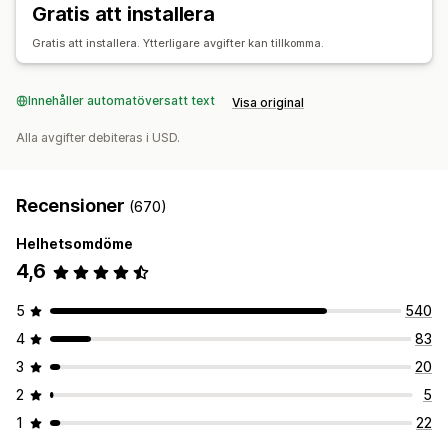
Gratis att installera
Spårning av prestanda
Annonskostnad
Mätvärden för engagemang
Konverteringsspårning
Gratis att installera. Ytterligare avgifter kan tillkomma.
Innehåller automatöversatt text
Visa original
Alla avgifter debiteras i USD.
Recensioner
(670)
Helhetsomdöme
4,6
5
540
4
83
3
20
2
5
1
22