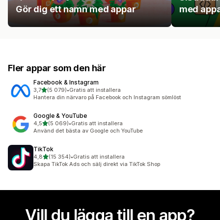
Gör dig ett namn med appar
med appa
Fler appar som den här
Facebook & Instagram
av 5 stjärnor
3,7
(5 079)
•
Gratis att installera
5079 recensioner totalt
Hantera din närvaro på Facebook och Instagram sömlöst
Google & YouTube
av 5 stjärnor
4,5
(5 069)
•
Gratis att installera
5069 recensioner totalt
Använd det bästa av Google och YouTube
TikTok
av 5 stjärnor
4,8
(15 354)
•
Gratis att installera
15354 recensioner totalt
Skapa TikTok Ads och sälj direkt via TikTok Shop
Vill du lägga till en app?