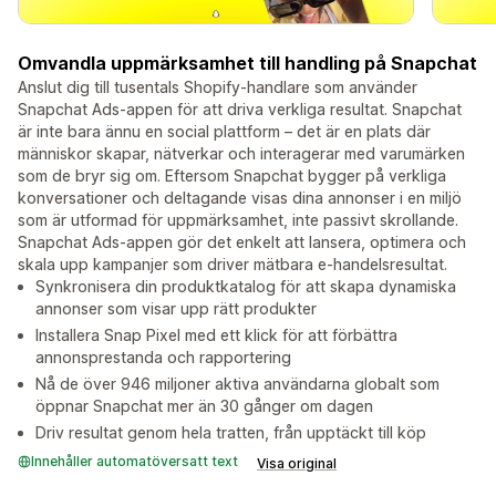
Omvandla uppmärksamhet till handling på Snapchat
Anslut dig till tusentals Shopify-handlare som använder
Snapchat Ads-appen för att driva verkliga resultat. Snapchat
är inte bara ännu en social plattform – det är en plats där
människor skapar, nätverkar och interagerar med varumärken
som de bryr sig om. Eftersom Snapchat bygger på verkliga
konversationer och deltagande visas dina annonser i en miljö
som är utformad för uppmärksamhet, inte passivt skrollande.
Snapchat Ads-appen gör det enkelt att lansera, optimera och
skala upp kampanjer som driver mätbara e-handelsresultat.
Synkronisera din produktkatalog för att skapa dynamiska
annonser som visar upp rätt produkter
Installera Snap Pixel med ett klick för att förbättra
annonsprestanda och rapportering
Nå de över 946 miljoner aktiva användarna globalt som
öppnar Snapchat mer än 30 gånger om dagen
Driv resultat genom hela tratten, från upptäckt till köp
Innehåller automatöversatt text
Visa original