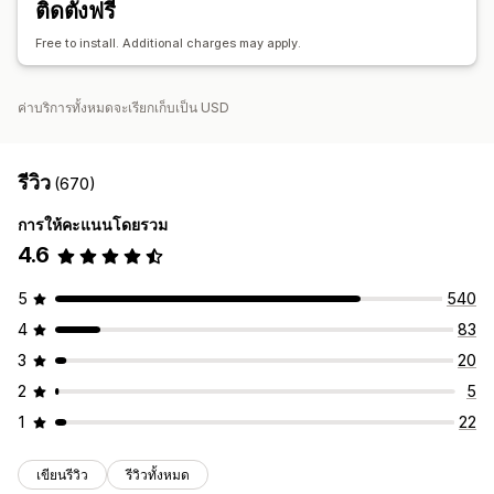
ติดตั้งฟรี
การติดตามประสิทธิภาพ
การใช้จ่ายด้านโฆษณา
เมตริกการมีส่วนร่วม
การติดตามคอนเวอร์ชัน
Free to install. Additional charges may apply.
ค่าบริการทั้งหมดจะเรียกเก็บเป็น USD
รีวิว
(670)
การให้คะแนนโดยรวม
4.6
5
540
4
83
3
20
2
5
1
22
เขียนรีวิว
รีวิวทั้งหมด