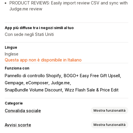
PRODUCT REVIEWS: Easily import review CSV and sync with
Judge.me review
App più diffuse tra i negozi simili al tuo
Con sede negli Stati Uniti
Lingue
Inglese
Questa app non è disponibile in Italiano
Funziona con
Pannello di controllo Shopify
BOGO+ Easy Free Gift Upsell
Gempage, eComposer
Judge.me
SnapBundle Volume Discount
Wizz Flash Sale & Price Edit
Categorie
Convalida sociale
Mostra funzionalità
Tipi di contenuti
Avvisi scorte
Mostra funzionalità
UGC
Foto
Recensioni