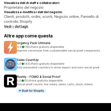
Visualizza dati di staff e collaboratori:
Proprietario del negozio
Visualizza e modifica i dati del negozio:
Clienti, prodotti, ordini, sconti, Negozio online, Pannello di
controllo Shopify
Vedi i dettagli
Altre app come questa
Urgency Pack Ultimate
stelle su 5
4,6
(19)
•
Piano gratuito disponibile
19 recensioni totali
Improve conversion from customizable social proof components.
Sales CountUp
stelle su 5
5,0
(43)
•
Piano gratuito disponibile
43 recensioni totali
Add automated counters to show impact and earn social proof
Rushly ‑ FOMO & Social Proof
stelle su 5
5,0
(5)
•
Prova gratuita disponibile
5 recensioni totali
Social proof counts: live views, sales, carts, stock, orders
Built for Shopify