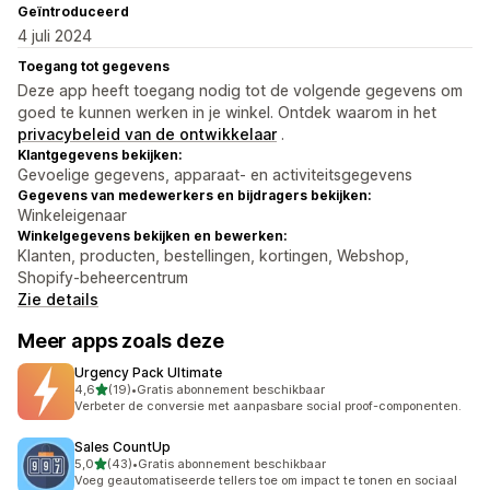
Geïntroduceerd
4 juli 2024
Toegang tot gegevens
Deze app heeft toegang nodig tot de volgende gegevens om
goed te kunnen werken in je winkel. Ontdek waarom in het
privacybeleid van de ontwikkelaar
.
Klantgegevens bekijken:
Gevoelige gegevens, apparaat- en activiteitsgegevens
Gegevens van medewerkers en bijdragers bekijken:
Winkeleigenaar
Winkelgegevens bekijken en bewerken:
Klanten, producten, bestellingen, kortingen, Webshop,
Shopify-beheercentrum
Zie details
Meer apps zoals deze
Urgency Pack Ultimate
van 5 sterren
4,6
(19)
•
Gratis abonnement beschikbaar
19 recensies in totaal
Verbeter de conversie met aanpasbare social proof-componenten.
Sales CountUp
van 5 sterren
5,0
(43)
•
Gratis abonnement beschikbaar
43 recensies in totaal
Voeg geautomatiseerde tellers toe om impact te tonen en sociaal