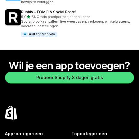
bewijs te verkrijgen
Rushly ‑ FOMO & Social Proof
van 5 sterren
5,0
(5)
•
Gratis proefperiode beschikbaar
5 recensies in totaal
Social proof-aantallen: live weergaven, verkopen, winkelwagens,
voorraad, bestellingen
Built for Shopify
Wil je een app toevoegen?
Probeer Shopify 3 dagen gratis
App-categorieën
Topcategorieën