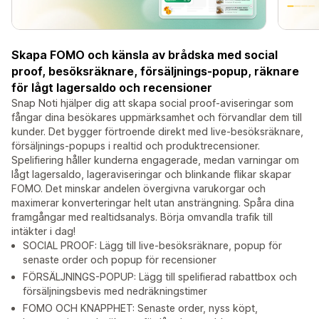
Skapa FOMO och känsla av brådska med social
proof, besöksräknare, försäljnings-popup, räknare
för lågt lagersaldo och recensioner
Snap Noti hjälper dig att skapa social proof-aviseringar som
fångar dina besökares uppmärksamhet och förvandlar dem till
kunder. Det bygger förtroende direkt med live-besöksräknare,
försäljnings-popups i realtid och produktrecensioner.
Spelifiering håller kunderna engagerade, medan varningar om
lågt lagersaldo, lageraviseringar och blinkande flikar skapar
FOMO. Det minskar andelen övergivna varukorgar och
maximerar konverteringar helt utan ansträngning. Spåra dina
framgångar med realtidsanalys. Börja omvandla trafik till
intäkter i dag!
SOCIAL PROOF: Lägg till live-besöksräknare, popup för
senaste order och popup för recensioner
FÖRSÄLJNINGS-POPUP: Lägg till spelifierad rabattbox och
försäljningsbevis med nedräkningstimer
FOMO OCH KNAPPHET: Senaste order, nyss köpt,