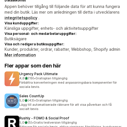
Dataåtkomst
Appen behöver tillgång till följande data för att kunna fungera
med din butik. Läs mer om anledningen till detta i utvecklarens
integritetspolicy
.
Visa kunduppgifter:
Känsliga uppgifter, enhets- och aktivitetsuppgifter
Visa personal- och medarbetaruppgifter:
Butiksägare
Visa och redigera butiksuppgifter:
Kunder, produkter, ordrar, rabatter, Webbshop, Shopify admin
Mer information
Fler appar som den här
Urgency Pack Ultimate
av 5 stjärnor
4,6
(19)
•
Gratisplan tillgänglig
19 recensioner totalt
Förbättra konverteringen med anpassningsbara komponenter för
sociala bevis.
Sales CountUp
av 5 stjärnor
5,0
(43)
•
Gratisplan tillgänglig
43 recensioner totalt
Lägg till automatiserade räknare för att visa påverkan och få
socialt bevis
Rushly ‑ FOMO & Social Proof
av 5 stjärnor
5,0
(5)
•
Gratis testversion tillgänglig
5 recensioner totalt
Räknare för sociala bevis: aktiva visningar, försäljning, kundvagnar,