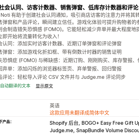
社会认同、访客计数器、销售弹窗、低库存计数器和评论引发
ap Noti 有助于创建社会认同通知，吸引商店访客的注意力并
售弹窗和产品评论，瞬间建立信任。游戏化体验可提升购物者的
则会制造错失恐惧感 (FOMO)。它能轻松减少弃单并最大程度
立即开始将流量转化为收入！
会认同：添加实时访客计数器、近期订单弹窗和评论弹窗
售弹窗：添加游戏化折扣框、带有倒数计时器的销售证明
失恐惧症 (FOMO) 与稀缺感：近期订购、刚刚购买、库存警报
回弃单：添加闪烁的浏览器标签页、弃单警报、回归警报
品评论：轻松导入评论 CSV 文件并与 Judge.me 评论同步
自动翻译的文本
显示原文
英语
这款应用未翻译成简体中文
下产品：
Shopify 后台
BOGO+ Easy Free Gift U
Judge.me
SnapBundle Volume Disco