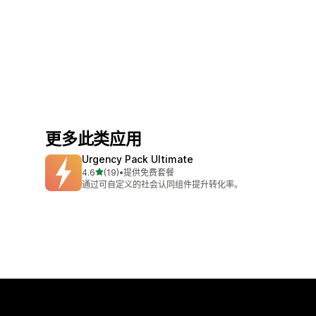
更多此类应用
Urgency Pack Ultimate
星（满分 5 星）
4.6
(19)
•
提供免费套餐
总共 19 条评论
通过可自定义的社会认同组件提升转化率。