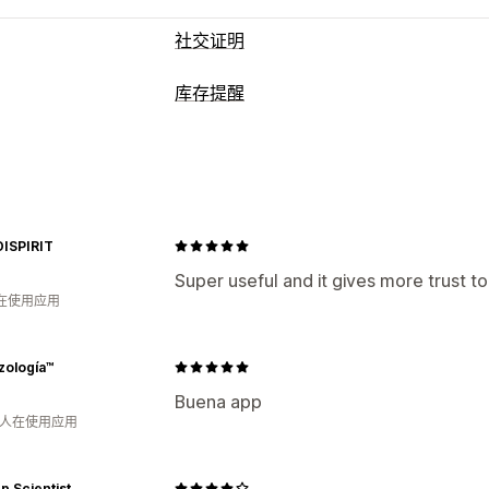
社交证明
内容类型
库存提醒
UGC
照片
评论
通知
展示选项
手动提醒
库存不足
自定义提醒
非重复访客
实时流量
产品浏览次数
近
自定义
自定义通知
多语言
自定义布局
ISPIRIT
提醒设置
通知模板
通知按钮
弹出窗口
分析
Super useful and it gives more trust t
分析和报告
互动跟踪
转化跟踪
人在使用应用
绩效报告
zología™
Buena app
月 人在使用应用
 Scientist