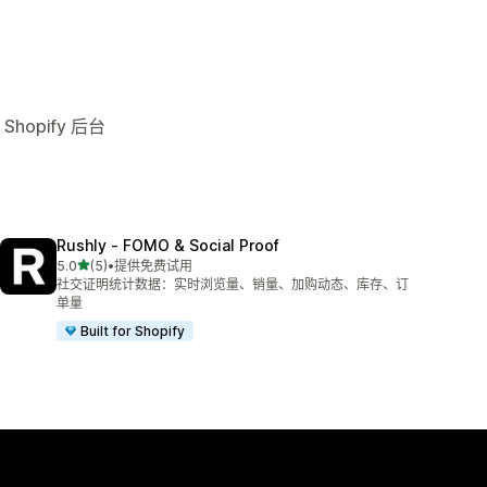
hopify 后台
Rushly ‑ FOMO & Social Proof
星（满分 5 星）
5.0
(5)
•
提供免费试用
总共 5 条评论
社交证明统计数据：实时浏览量、销量、加购动态、库存、订
单量
Built for Shopify