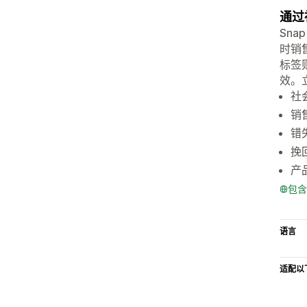
通过
Sn
时销
标签
效。
社
销
错
挽
产
包含
语言
适配以