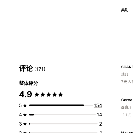
类别
评论
SCAND
(171)
瑞典
7天 
整体评分
4.9
Cerve
5
154
西班牙
4
14
11个
3
2
2
1
Makeup