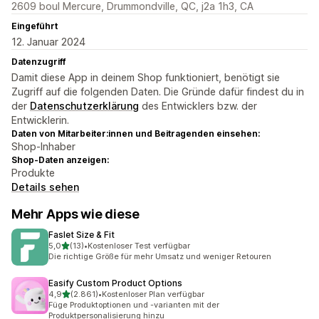
2609 boul Mercure, Drummondville, QC, j2a 1h3, CA
Eingeführt
12. Januar 2024
Datenzugriff
Damit diese App in deinem Shop funktioniert, benötigt sie
Zugriff auf die folgenden Daten. Die Gründe dafür findest du in
der
Datenschutzerklärung
des Entwicklers bzw. der
Entwicklerin.
Daten von Mitarbeiter:innen und Beitragenden einsehen:
Shop-Inhaber
Shop-Daten anzeigen:
Produkte
Details sehen
Mehr Apps wie diese
Faslet Size & Fit
von 5 Sternen
5,0
(13)
•
Kostenloser Test verfügbar
13 Rezensionen insgesamt
Die richtige Größe für mehr Umsatz und weniger Retouren
Easify Custom Product Options
von 5 Sternen
4,9
(2.861)
•
Kostenloser Plan verfügbar
2861 Rezensionen insgesamt
Füge Produktoptionen und -varianten mit der
Produktpersonalisierung hinzu