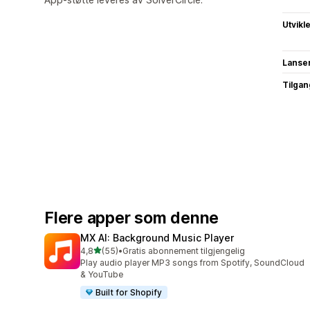
Utvikl
Lanse
Tilgang
Flere apper som denne
MX AI: Background Music Player
av 5 stjerner
4,8
(55)
•
Gratis abonnement tilgjengelig
Totalt 55 omtaler
Play audio player MP3 songs from Spotify, SoundCloud
& YouTube
Built for Shopify