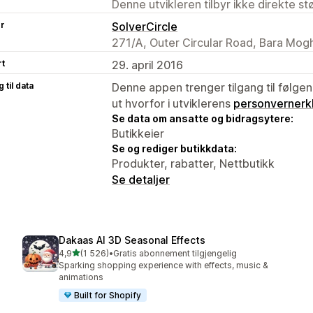
Denne utvikleren tilbyr ikke direkte s
er
SolverCircle
271/A, Outer Circular Road, Bara Mog
rt
29. april 2016
 til data
Denne appen trenger tilgang til følgen
ut hvorfor i utviklerens
personvernerk
Se data om ansatte og bidragsytere:
Butikkeier
Se og rediger butikkdata:
Produkter, rabatter, Nettbutikk
Se detaljer
Dakaas AI 3D Seasonal Effects
av 5 stjerner
4,9
(1 526)
•
Gratis abonnement tilgjengelig
Totalt 1526 omtaler
Sparking shopping experience with effects, music &
animations
Built for Shopify