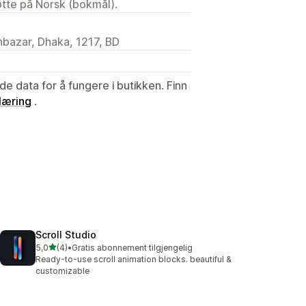
tøtte på Norsk (bokmål).
hbazar, Dhaka, 1217, BD
de data for å fungere i butikken. Finn
læring
.
Scroll Studio
av 5 stjerner
5,0
(4)
•
Gratis abonnement tilgjengelig
Totalt 4 omtaler
Ready-to-use scroll animation blocks. beautiful &
customizable