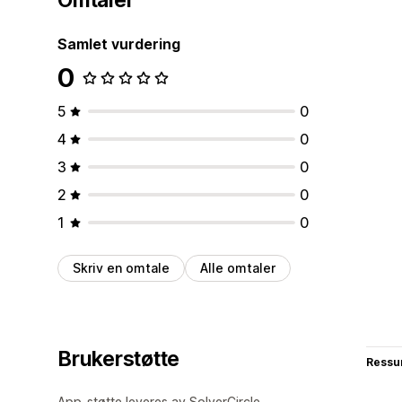
Samlet vurdering
0
5
0
4
0
3
0
2
0
1
0
Skriv en omtale
Alle omtaler
Brukerstøtte
Ressu
App-støtte leveres av SolverCircle.