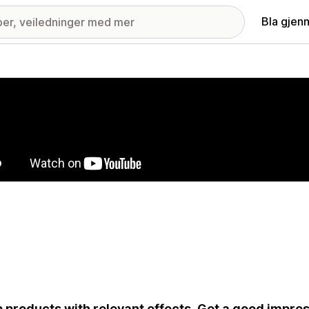
Bla gjen
ri med fremhevede bilder
 products with relevant effects. Get a good impre