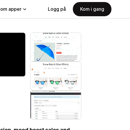
nom apper
Logg på
Kom i gang
ssion, mood boost sales and