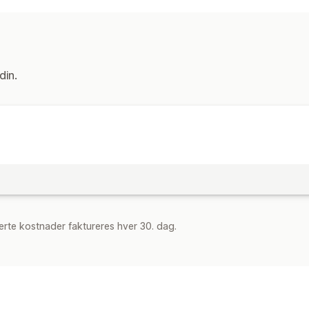
Bakgrunner
Fallende effekter
Sidesp
Sesongbaserte hendelser
Høst
Black Friday (BFCM)
Christmas
Vinter
din.
rte kostnader faktureres hver 30. dag.