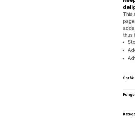
deli
This 
page.
adds 
thus 
Sto
Add
Ad
Språk
Funge
Katego