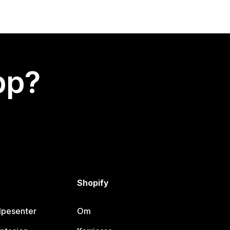
app?
Shopify
lpesenter
Om