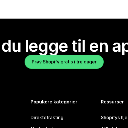
 du legge til en 
Prøv Shopify gratis i tre dager
Populære kategorier
Ressurser
Direktefrakting
Shopifys hje