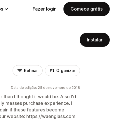
ps
Fazer login
Comece grátis
Instalar
Refinar
Organizar
Data de edição: 25 de novembro de 2018
r than I thought it would be. Also I'd
ally messes purchase experience. I
 again if these features become
n our website: https://waenglass.com