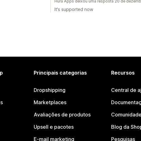
Hura Apps deixou uma resposta 20 de dezem
It's supported now
p
Principais categorias
Recursos
Dropshipping
Central de a
os
Marketplaces
Documentaç
Avaliações de produtos
Comunidade
Upsell e pacotes
Blog da Sho
E-mail marketing
Pesquisas