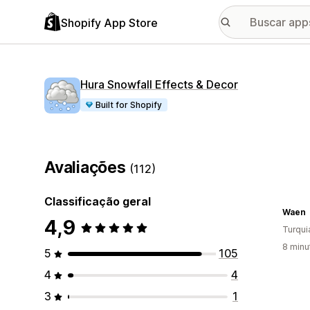
Shopify App Store
Hura Snowfall Effects & Decor
Built for Shopify
Avaliações
(112)
Classificação geral
Waen
4,9
Turqui
8 minu
5
105
4
4
3
1