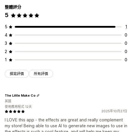
整體評分
5
5
1
4
0
3
0
2
0
1
0
撰寫評價
所有評價
The Little Make Co
英國
使用應用程式 12天
2025年10月27日
I LOVE this app - the effects are great and really complement
my store! Being able to use AI to generate new images to use in
the effects is such a cool feature, and will help me keep my