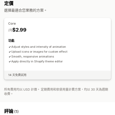
秋季
黑色星期五 (BFCM)
聖誕節
萬聖節
新年
春季
夏季
定價
情人節
冬季
促銷
自訂活動
選擇最適合您業務的方案。
Core
$2.99
/月
功能
Adjust styles and intensity of animation
Upload icons or images for custom effect
Smooth, responsive animations
Apply directly in Shopify theme editor
14 天免費試用
所有費用均以 USD 計價。 定期費用和依使用量計費方案，均以 30 天為週期
收費。
評論
(1)