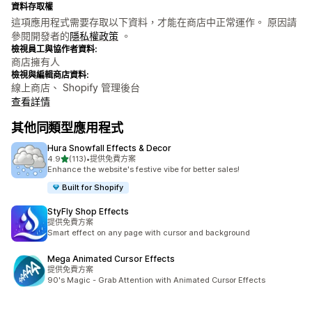
資料存取權
這項應用程式需要存取以下資料，才能在商店中正常運作。 原因請
參閱開發者的
隱私權政策
。
檢視員工與協作者資料:
商店擁有人
檢視與編輯商店資料:
線上商店、 Shopify 管理後台
查看詳情
其他同類型應用程式
Hura Snowfall Effects & Decor
滿分 5 顆星
4.9
(113)
•
提供免費方案
共有 113 則評價
Enhance the website's festive vibe for better sales!
Built for Shopify
StyFly Shop Effects
提供免費方案
Smart effect on any page with cursor and background
Mega Animated Cursor Effects
提供免費方案
90's Magic - Grab Attention with Animated Cursor Effects