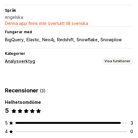
Språk
engelska
Denna app finns inte översatt till svenska
Fungerar med
BigQuery
Elastic
Neo4j
Redshift
Snowflake
Snowplow
Kategorier
Analysverktyg
Visa funktioner
Kundbeteende
Spårning i realtid
Aktivitetsspårning
Recensioner
(3)
Filtrering av återuppspelning
Besökarens IP-adress
Livstidsvärde (LTV)
Helhetsomdöme
5
Marknadsföring och försäljning
Marknadsföringsattribuering
Kassaanalys
Trattanalys
5
3
UTM-spårning
Övergivna varukorgar
Pixelspårning
4
0