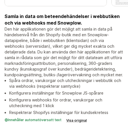
Samla in data om beteendehändelser i webbutiken
och via webhooks med Snowplow.
Den här applikationen gör det möjligt att samla in data på
händelsenivå från din Shopify-butik med en Snowplow-
datapipeline, både i webbutiken (klientsidan) och via
webhooks (serversidan), vilket ger dig mycket exakta och
detaljerade data. Du kan använda den här applikationen för att
samla in rådata som gör det möjligt för ditt datateam att utföra
marknadsföringsattribution, personalisering, 360-graders
kundvy (kunskapsgraf över kunder), bedrägeridetektering,
kundpoängsättning, butiks-/lagerövervakning och mycket mer.
Spåra ordrar, varukorgar och utcheckningar i webbutik och
via webhooks (respekterar samtycke)
Konfigurera inställningar för Snowplow JS-spårare
Konfigurera webhooks för ordrar, varukorgar och
utcheckning med 1 klick
Respekterar Shopifys inställningar för kundsekretess
Innehåller automatöversatt text
Visa original