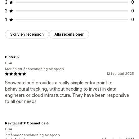
Diagram och rapporter
3
0
Anpassade instrumentpaneler
Anpassade rapporter
2
0
Dataexport
1
0
Skriv en recension
Alla recensioner
Pinter
USA
Mer än ett år användning av appen
12 februari 2025
Snowcatcloud provides a really simple entry point to
behavioural tracking, without needing to invest in data
engineers or cloud infrastucture. They have been responsive
to all our needs.
RevitaLash® Cosmetics
USA
7 månader användning av appen