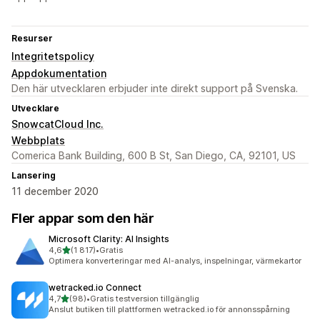
Resurser
Integritetspolicy
Appdokumentation
Den här utvecklaren erbjuder inte direkt support på Svenska.
Utvecklare
SnowcatCloud Inc.
Webbplats
Comerica Bank Building, 600 B St, San Diego, CA, 92101, US
Lansering
11 december 2020
Fler appar som den här
Microsoft Clarity: AI Insights
av 5 stjärnor
4,6
(1 817)
•
Gratis
1817 recensioner totalt
Optimera konverteringar med AI-analys, inspelningar, värmekartor
wetracked.io Connect
av 5 stjärnor
4,7
(98)
•
Gratis testversion tillgänglig
98 recensioner totalt
Anslut butiken till plattformen wetracked.io för annonsspårning