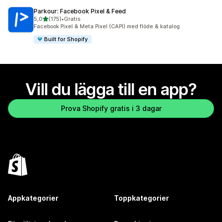
Parkour: Facebook Pixel & Feed
av 5 stjärnor
5,0
(175)
•
Gratis
175 recensioner totalt
Facebook Pixel & Meta Pixel (CAPI) med flöde & katalog
Built for Shopify
Vill du lägga till en app?
Prova Shopify gratis i 3 dagar
Appkategorier
Toppkategorier