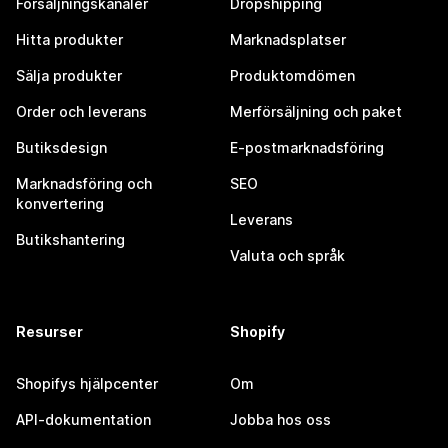
Försäljningskanaler
Dropshipping
Hitta produkter
Marknadsplatser
Sälja produkter
Produktomdömen
Order och leverans
Merförsäljning och paket
Butiksdesign
E-postmarknadsföring
Marknadsföring och
SEO
konvertering
Leverans
Butikshantering
Valuta och språk
Resurser
Shopify
Shopifys hjälpcenter
Om
API-dokumentation
Jobba hos oss