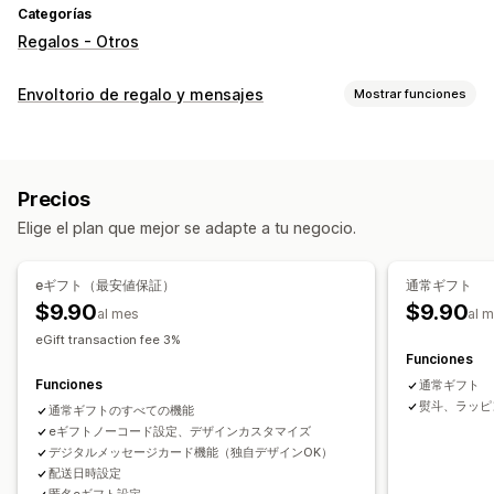
Categorías
Regalos - Otros
Envoltorio de regalo y mensajes
Mostrar funciones
Opciones de regalo
Envoltura de regalo
Cajas para regalos
Precios
Mensajes de regalo
Notas
Tarjetas de regalo
Elige el plan que mejor se adapte a tu negocio.
Personalización
Etiquetado automático
Fecha de entrega
eギフト（最安値保証）
通常ギフト
Notificaciones de correo electrónico
Widget de regalos
$9.90
$9.90
al mes
al 
Diseño personalizado
Código personalizado
eGift transaction fee 3%
Funciones
Funciones
通常ギフト
熨斗、ラッピ
通常ギフトのすべての機能
eギフトノーコード設定、デザインカスタマイズ
デジタルメッセージカード機能（独自デザインOK）
配送日時設定