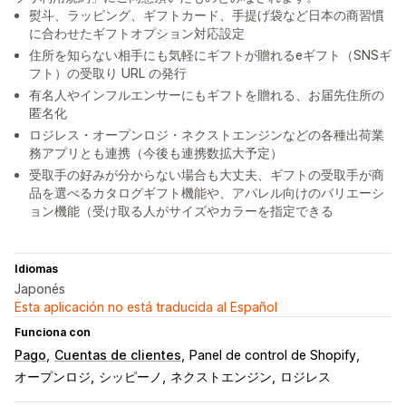
熨斗、ラッピング、ギフトカード、手提げ袋など日本の商習慣
に合わせたギフトオプション対応設定
住所を知らない相手にも気軽にギフトが贈れるeギフト（SNSギ
フト）の受取り URL の発行
有名人やインフルエンサーにもギフトを贈れる、お届先住所の
匿名化
ロジレス・オープンロジ・ネクストエンジンなどの各種出荷業
務アプリとも連携（今後も連携数拡大予定）
受取手の好みが分からない場合も大丈夫、ギフトの受取手が商
品を選べるカタログギフト機能や、アパレル向けのバリエーシ
ョン機能（受け取る人がサイズやカラーを指定できる
Idiomas
Japonés
Esta aplicación no está traducida al Español
Funciona con
Pago
Cuentas de clientes
Panel de control de Shopify
オープンロジ
シッピーノ
ネクストエンジン
ロジレス