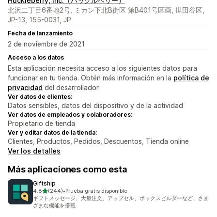
Huckleberry, Inc.（ハックルベリー）
北沢二丁目6番地2号, ミカン下北B街区 第B401号区画, 世田谷区,
JP-13, 155-0031, JP
Fecha de lanzamiento
2 de noviembre de 2021
Acceso a los datos
Esta aplicación necesita acceso a los siguientes datos para
funcionar en tu tienda. Obtén más información en la
política de
privacidad
del desarrollador.
Ver datos de clientes:
Datos sensibles, datos del dispositivo y de la actividad
Ver datos de empleados y colaboradores:
Propietario de tienda
Ver y editar datos de la tienda:
Clientes, Productos, Pedidos, Descuentos, Tienda online
Ver los detalles
Más aplicaciones como esta
Giftship
de 5 estrellas
4.8
(244)
•
Prueba gratis disponible
244 reseñas en total
ギフトメッセージ、大量注文、アップセル、ボックスビルダーなど、さま
ざまな機能を搭載