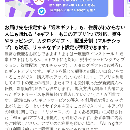
お届け先を指定する「通常ギフト」も、住所がわからない
人にも贈れる「eギフト」もこのアプリ1つで対応。熨斗
やラッピング、カタログギフト、配送分割（マルチシッ
プ）も対応、リッチなギフト設定が実現できます。
豊富な機能をお試しできます！まずは一度無料インストール！ 通
常ギフトはもちろん、eギフトにも対応、熨斗やラッピングのオプ
ション、複数配送（マルチシップ）、カタログギフトにも対応し
たギフトアプリです。 ギフトを通じて顧客との新しい出会いをつ
くることができ、購入率のアップにつながります。 アプリを利用
してギフトの売上の増加、またギフトを受け取ったが新規購入へ
転換、新規顧客獲得にも役立ちます。 導入方法も簡単！店舗にあ
ったギフトサービスを最短1分で導入していただくことが可能で
す。 店舗にあったギフトサービスの導入 → 利用者が増える → 売
上が向上する！というサイクルを回すことができます。 本アプリ
の利用に関しては、「リソース」の「よくある質問」に掲載され
た「All in giftアプリ利用規約」が適用されます。必ず事前に内容
をご確認ください。アプリのご利用を頂いた場合、「All in giftア
プリ利用規約」にご同意頂いたものとみなされます。