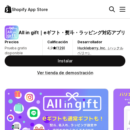
Shopify App Store
All in gift｜eギフト・熨斗・ラッピング対応アプリ
Precios
Calificación
Desarrollador
Prueba gratis
4,9
(129)
Huckleberry, Inc.（ハックル
disponible
ベリー）
Instalar
Ver tienda de demostración