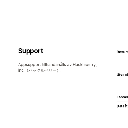
Support
Resur
Appsupport tillhandahålls av Huckleberry,
Inc.（ハックルベリー）.
Utvec
Lanse
Dataå