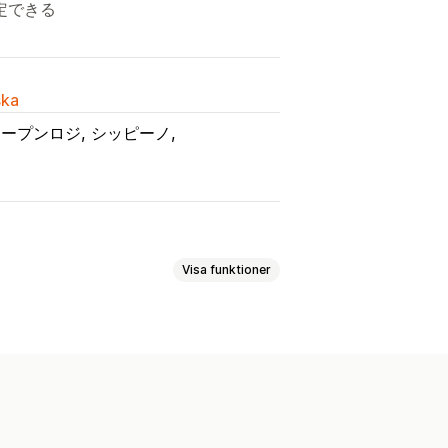
定できる
ska
オープンロジ
シッピーノ
Visa funktioner
omeddelanden
Anteckningar
E-postaviseringar
Gåvowidget