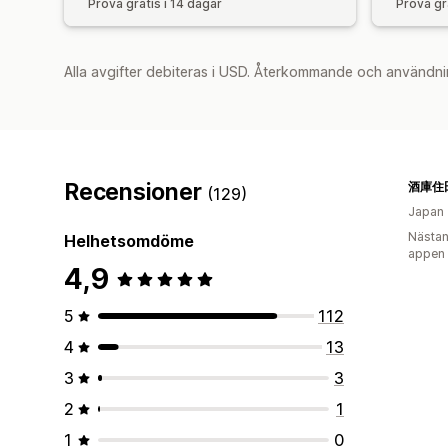
Prova gratis i 14 dagar
Prova gr
Alla avgifter debiteras i USD. Återkommande och användni
Recensioner
(129)
Japan
Nästan
Helhetsomdöme
appen
4,9
5
112
4
13
3
3
2
1
1
0