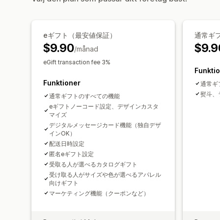
eギフト（最安値保証）
通常ギ
$9.90
$9.9
/månad
eGift transaction fee 3%
Funkti
Funktioner
通常ギ
熨斗、
通常ギフトのすべての機能
eギフトノーコード設定、デザインカスタ
マイズ
デジタルメッセージカード機能（独自デザ
インOK）
配送日時設定
匿名eギフト設定
受取る人が選べるカタログギフト
受け取る人がサイズや色が選べるアパレル
向けギフト
マーケティング機能（クーポンなど）