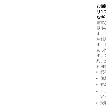
お届
リ1
なギ
豊富
熨斗
す。
を利
す。
あっ
す。
約」
利用
熨
住
有
ロ
定
受