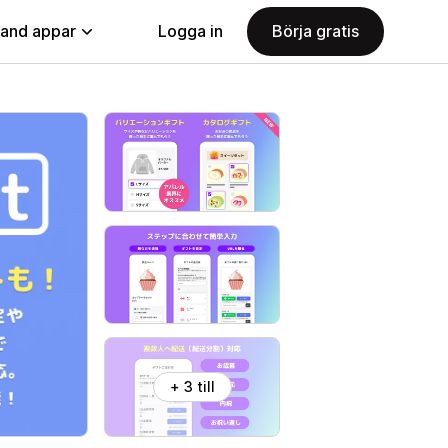
land appar
Logga in
Börja gratis
+ 3 till