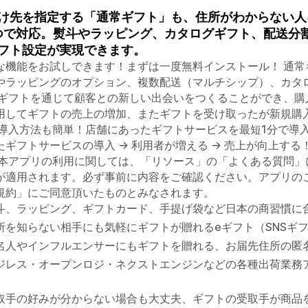
け先を指定する「通常ギフト」も、住所がわからない人
つで対応。熨斗やラッピング、カタログギフト、配送分
フト設定が実現できます。
な機能をお試しできます！まずは一度無料インストール！ 通常
やラッピングのオプション、複数配送（マルチシップ）、カタ
 ギフトを通じて顧客との新しい出会いをつくることができ、購
用してギフトの売上の増加、またギフトを受け取ったが新規購
 導入方法も簡単！店舗にあったギフトサービスを最短1分で導
たギフトサービスの導入 → 利用者が増える → 売上が向上す
 本アプリの利用に関しては、「リソース」の「よくある質問」に掲載さ
が適用されます。必ず事前に内容をご確認ください。アプリのご利用を
規約」にご同意頂いたものとみなされます。
斗、ラッピング、ギフトカード、手提げ袋など日本の商習慣に
所を知らない相手にも気軽にギフトが贈れるeギフト（SNSギフト
名人やインフルエンサーにもギフトを贈れる、お届先住所の匿
ジレス・オープンロジ・ネクストエンジンなどの各種出荷業務
）
取手の好みが分からない場合も大丈夫、ギフトの受取手が商品