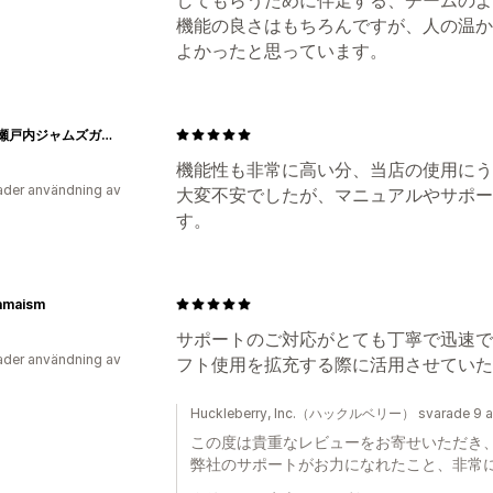
機能の良さはもちろんですが、人の温かさや熱
よかったと思っています。
公式：瀬戸内ジャムズガーデンオンラインブティック
機能性も非常に高い分、当店の使用にう
der användning av
大変不安でしたが、マニュアルやサポー
す。
amaism
サポートのご対応がとても丁寧で迅速で
der användning av
フト使用を拡充する際に活用させていた
Huckleberry, Inc.（ハックルベリー） svarade 9 ap
この度は貴重なレビューをお寄せいただき
弊社のサポートがお力になれたこと、非常に