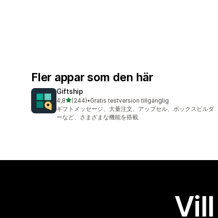
Fler appar som den här
Giftship
av 5 stjärnor
4,8
(244)
•
Gratis testversion tillgänglig
244 recensioner totalt
ギフトメッセージ、大量注文、アップセル、ボックスビルダ
ーなど、さまざまな機能を搭載
Vil