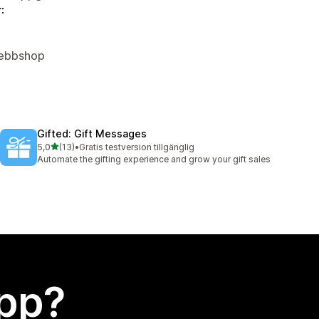
:
 Webbshop
Gifted: Gift Messages
av 5 stjärnor
5,0
(13)
•
Gratis testversion tillgänglig
13 recensioner totalt
Automate the gifting experience and grow your gift sales
app?