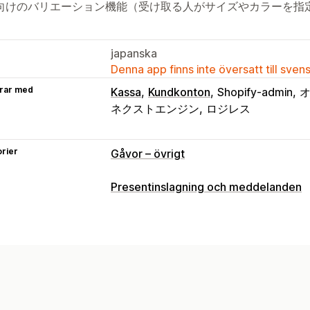
向けのバリエーション機能（受け取る人がサイズやカラーを指
japanska
Denna app finns inte översatt till sven
rar med
Kassa
Kundkonton
Shopify-admin
ネクストエンジン
ロジレス
rier
Gåvor – övrigt
Presentinslagning och meddelanden
Gåvoalternativ
Presentinslagning
Presentlådor
Gåv
Presentkort
Anpassning
Automatisk taggning
Leveransdatum