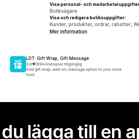
Visa personal- och medarbetaruppgifter
Butiksägare
Visa och redigera butiksuppgifter:
Kunder, produkter, ordrar, rabatter,
Mer information
LDT: Gift Wrap, Gift Message
av 5 stjärnor
3,9
(69)
•
Gratisplan tillgänglig
69 recensioner totalt
Add gift wrap, add-on, message option to your store
front.
l du lägga till en 