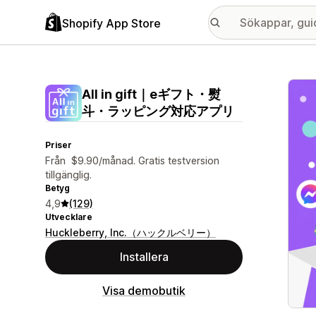
Shopify App Store
Galle
All in gift｜eギフト・熨
斗・ラッピング対応アプリ
Priser
Från $9.90/månad. Gratis testversion
tillgänglig.
Betyg
4,9
(129)
Utvecklare
Huckleberry, Inc.（ハックルベリー）
Installera
Visa demobutik