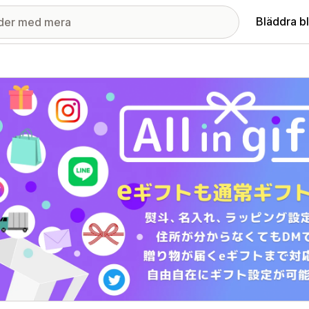
Bläddra b
ri med utvalda bilder