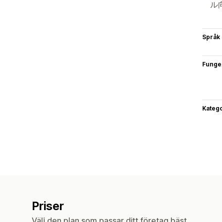
ル
Språk
Funge
Katego
Priser
Välj den plan som passar ditt företag bäst.