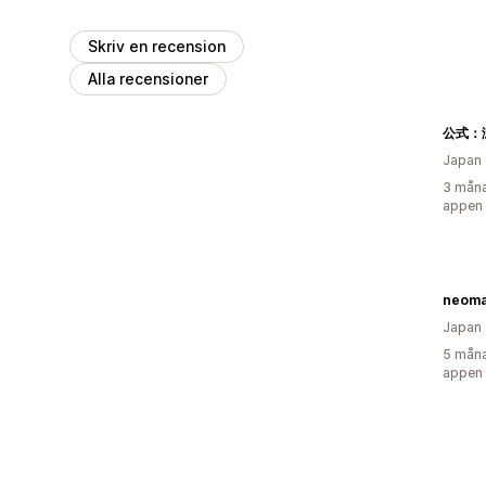
Skriv en recension
Alla recensioner
Japan
3 måna
appen
neom
Japan
5 måna
appen