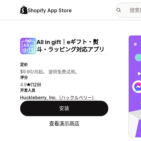
Shopify App Store
配图
All in gift｜eギフト・熨
斗・ラッピング対応アプリ
定价
$9.90/月起。 提供免费试用。
评分
4.9
(129)
开发人员
Huckleberry, Inc.（ハックルベリー）
安装
查看演示商店