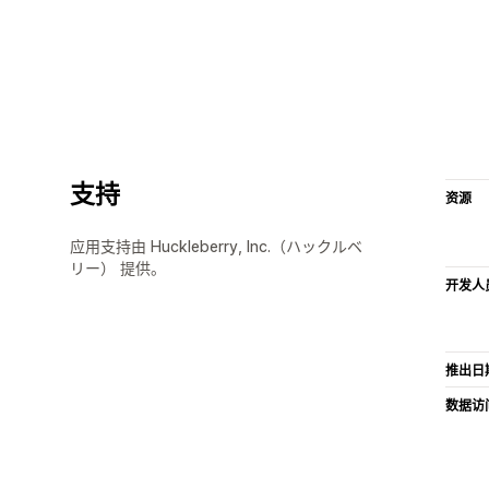
支持
资源
应用支持由 Huckleberry, Inc.（ハックルベ
リー） 提供。
开发人
推出日
数据访