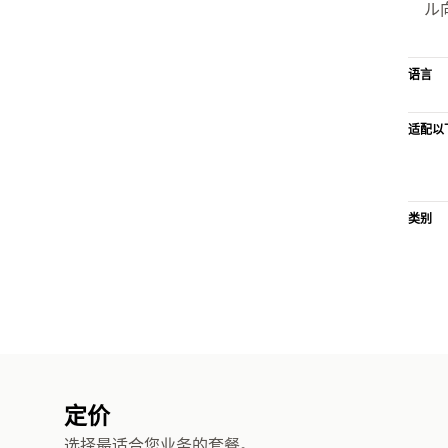
ル
语言
适配以
类别
定价
选择最适合您业务的套餐。