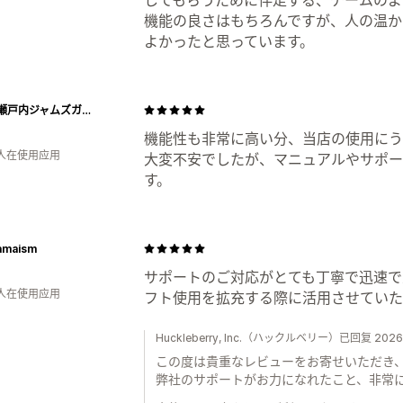
機能の良さはもちろんですが、人の温かさや熱
よかったと思っています。
公式：瀬戸内ジャムズガーデンオンラインブティック
機能性も非常に高い分、当店の使用にう
 人在使用应用
大変不安でしたが、マニュアルやサポー
す。
amaism
サポートのご対応がとても丁寧で迅速で
 人在使用应用
フト使用を拡充する際に活用させていた
Huckleberry, Inc.（ハックルベリー）已回复 20
この度は貴重なレビューをお寄せいただき
弊社のサポートがお力になれたこと、非常に