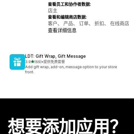
查看员工和协作者数据:
店主
查看和编辑商店数据:
客户、 产品、 订单、 折扣、 在线商店
查看详细信息
LDT: Gift Wrap, Gift Message
星（满分 5 星）
3.9
(69)
•
提供免费套餐
总共 69 条评论
Add gift wrap, add-on, message option to your store
front.
想要添加应用？