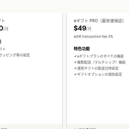
フト
eギフト PRO（最安値保証）
0
$49
/月
/月
eGift transaction fee 3%
能
特色功能
フト
ラッピング等の設定
eギフトプランのすべての機能
複数配送（マルチシップ）機能
通常ギフトの配送日時設定
ギフトオプションの個別設定