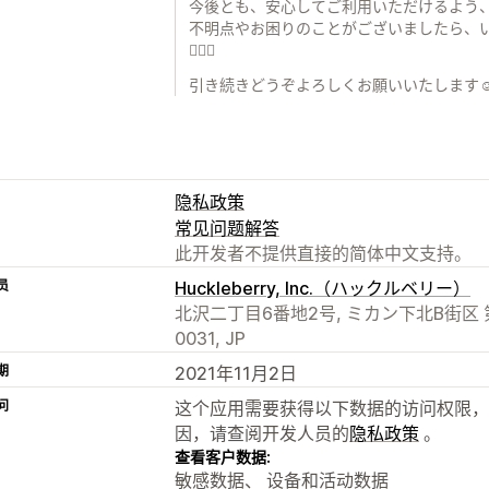
今後とも、安心してご利用いただけるよう
不明点やお困りのことがございましたら、
🙇‍♀️✨
引き続きどうぞよろしくお願いいたします☺
隐私政策
常见问题解答
此开发者不提供直接的简体中文支持。
员
Huckleberry, Inc.（ハックルベリー）
北沢二丁目6番地2号, ミカン下北B街区 第B4
0031, JP
期
2021年11月2日
问
这个应用需要获得以下数据的访问权限，
因，请查阅开发人员的
隐私政策
。
查看客户数据:
敏感数据、 设备和活动数据