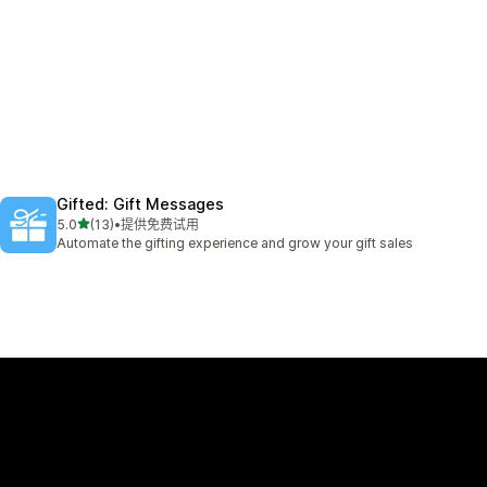
Gifted: Gift Messages
星（满分 5 星）
5.0
(13)
•
提供免费试用
总共 13 条评论
Automate the gifting experience and grow your gift sales