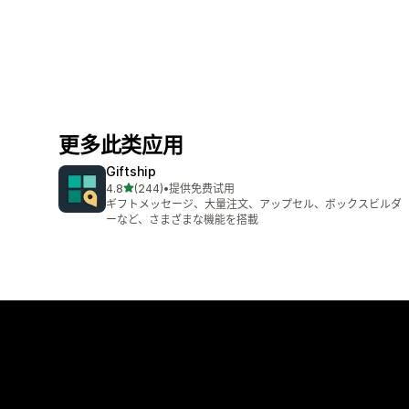
更多此类应用
Giftship
星（满分 5 星）
4.8
(244)
•
提供免费试用
总共 244 条评论
ギフトメッセージ、大量注文、アップセル、ボックスビルダ
ーなど、さまざまな機能を搭載