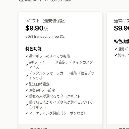
eギフト（最安値保証）
通常ギ
$9.90
$9.9
/月
eGift transaction fee 3%
特色功
特色功能
通常ギ
熨斗、
通常ギフトのすべての機能
eギフトノーコード設定、デザインカスタ
マイズ
デジタルメッセージカード機能（独自デザ
インOK）
配送日時設定
匿名eギフト設定
受取る人が選べるカタログギフト
受け取る人がサイズや色が選べるアパレル
向けギフト
マーケティング機能（クーポンなど）