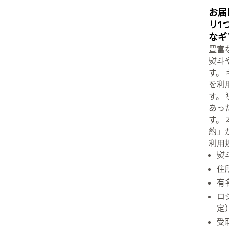
お届
リ1
なギ
豊富
熨斗
す。
を利
す。
あっ
す。
約」
利用
熨
住
有
ロ
定
受