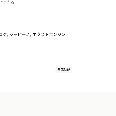
定できる
ロジ
シッピーノ
ネクストエンジン
显示功能
卡
小组件
自定义设计
自定义代码