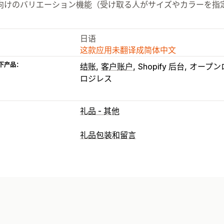
向けのバリエーション機能（受け取る人がサイズやカラーを指
日语
这款应用未翻译成简体中文
下产品：
结账
客户账户
Shopify 后台
オープン
ロジレス
礼品 - 其他
礼品包装和留言
礼品选项
礼品包装
礼品盒
礼品信息
备注
礼品
自定义
自动标记
配送日期
电子邮件通知
礼品