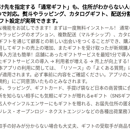
け先を指定する「通常ギフト」も、住所がわからない人
つで対応。熨斗やラッピング、カタログギフト、配送分
フト設定が実現できます。
な機能をお試しできます！まずは一度無料インストール！ 通常
やラッピングのオプション、複数配送（マルチシップ）、カタ
 ギフトを通じて顧客との新しい出会いをつくることができ、購
用してギフトの売上の増加、またギフトを受け取ったが新規購
 導入方法も簡単！店舗にあったギフトサービスを最短1分で導
たギフトサービスの導入 → 利用者が増える → 売上が向上す
 本アプリの利用に関しては、「リソース」の「よくある質問」に掲載さ
が適用されます。必ず事前に内容をご確認ください。アプリのご利用を頂
規約」にご同意頂いたものとみなされます。
斗、ラッピング、ギフトカード、手提げ袋など日本の商習慣に
所を知らない相手にも気軽にギフトが贈れるeギフト（SNSギフト
名人やインフルエンサーにもギフトを贈れる、お届先住所の匿
ジレス・オープンロジ・ネクストエンジンなどの各種出荷業務
）
取手の好みが分からない場合も大丈夫、ギフトの受取手が商品