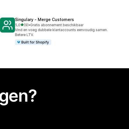
Singulary ‑ Merge Customers
van 5 sterren
5,0
(9)
•
Gratis abonnement beschikbaar
9 recensies in totaal
Vind en voeg dubbele klantaccounts eenvoudig samen.
Betere LTV.
Built for Shopify
egen?