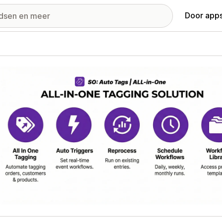
Door apps
ij met uitgelichte afbeeldingen