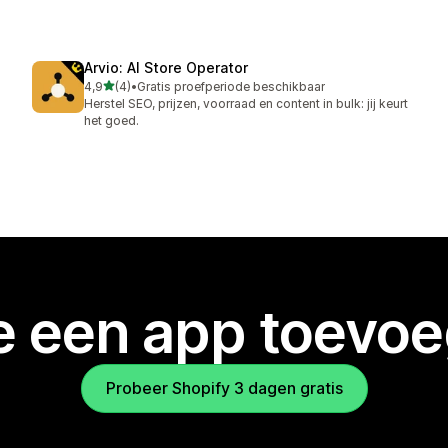
Arvio: AI Store Operator
van 5 sterren
4,9
(4)
•
Gratis proefperiode beschikbaar
4 recensies in totaal
Herstel SEO, prijzen, voorraad en content in bulk: jij keurt
het goed.
je een app toevo
Probeer Shopify 3 dagen gratis