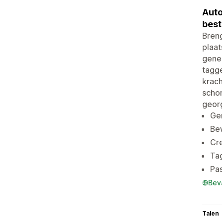
Auto
best
Breng
plaat
gener
tagg
krach
schon
geor
Gen
Bew
Cr
Tag
Pas
Bev
Talen