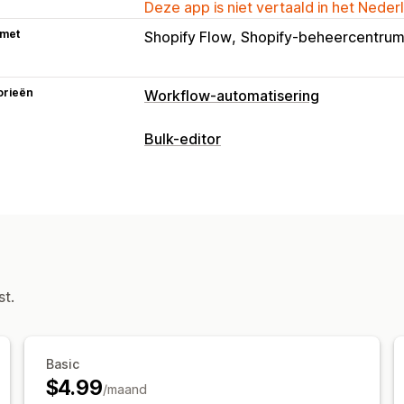
Deze app is niet vertaald in het Neder
 met
Shopify Flow
Shopify-beheercentru
orieën
Workflow-automatisering
Automatiseringstaken
Bulk-editor
Klantentags
Tags voor bestellingen
Bewerkbare bronnen
Aanpassing
Tags
Voorwaardelijke logica
Aangepaste t
Acties
Automatische gegevenssynchronisati
Rollback
Bulkbewerkingen
Aangepaste workflows
st.
Basic
$4.99
/maand