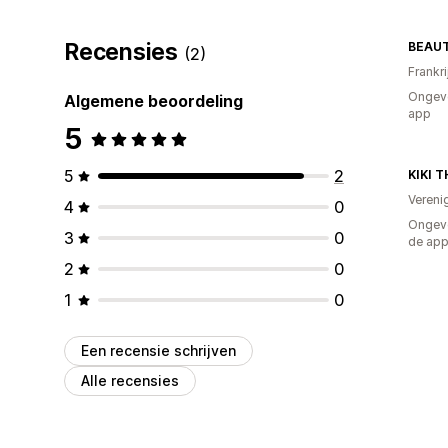
Recensies
BEAUT
(2)
Frankri
Ongeve
Algemene beoordeling
app
5
5
2
KIKI 
Vereni
4
0
Ongeve
3
0
de ap
2
0
1
0
Een recensie schrijven
Alle recensies