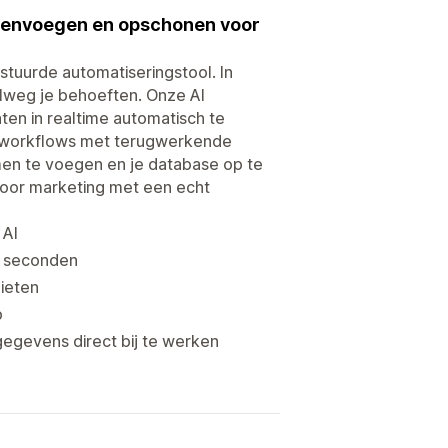
amenvoegen en opschonen voor
stuurde automatiseringstool. In
elweg je behoeften. Onze AI
ten in realtime automatisch te
m workflows met terugwerkende
men te voegen en je database op te
voor marketing met een echt
 AI
le seconden
ieten
p
egevens direct bij te werken