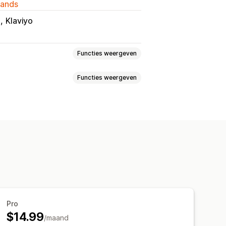
lands
m
Klaviyo
Functies weergeven
Functies weergeven
Producttags
riggers
e
Geplande taken
Pro
$14.99
/maand