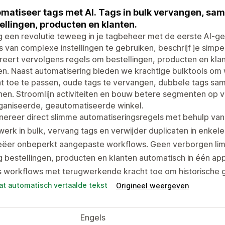
matiseer tags met AI. Tags in bulk vervangen, s
ellingen, producten en klanten.
 een revolutie teweeg in je tagbeheer met de eerste AI-ge
s van complexe instellingen te gebruiken, beschrijf je simp
eert vervolgens regels om bestellingen, producten en klan
en. Naast automatisering bieden we krachtige bulktools o
t toe te passen, oude tags te vervangen, dubbele tags sa
en. Stroomlijn activiteiten en bouw betere segmenten op 
ganiseerde, geautomatiseerde winkel.
ereer direct slimme automatiseringsregels met behulp van
erk in bulk, vervang tags en verwijder duplicaten in enke
eëer onbeperkt aangepaste workflows. Geen verborgen lim
 bestellingen, producten en klanten automatisch in één ap
 workflows met terugwerkende kracht toe om historische g
at automatisch vertaalde tekst
Origineel weergeven
Engels