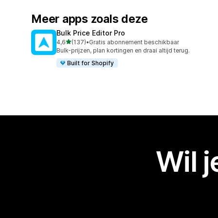
Meer apps zoals deze
Bulk Price Editor Pro
van 5 sterren
4,6
(137)
•
Gratis abonnement beschikbaar
137 recensies in totaal
Bulk-prijzen, plan kortingen en draai altijd terug.
Built for Shopify
Wil 