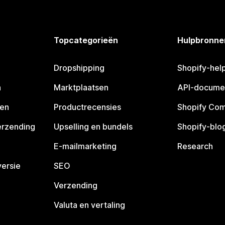
Topcategorieën
Hulpbronne
Dropshipping
Shopify-hel
n
Marktplaatsen
API-docume
pen
Productrecensies
Shopify Co
erzending
Upselling en bundels
Shopify-blo
E-mailmarketing
Research
ersie
SEO
Verzending
Valuta en vertaling