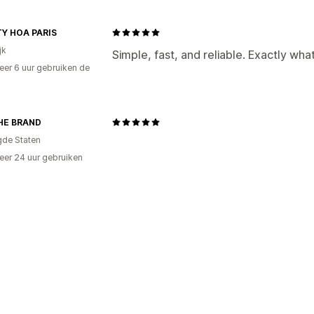
Y HOA PARIS
jk
Simple, fast, and reliable. Exactly wha
er 6 uur gebruiken de
THE BRAND
gde Staten
er 24 uur gebruiken
p