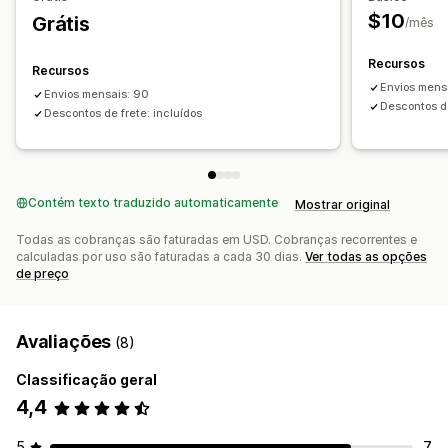
$10
Grátis
/mês
Recursos
Recursos
Envios mens
Envios mensais: 90
Descontos de
Descontos de frete: incluídos
Contém texto traduzido automaticamente
Mostrar original
Todas as cobranças são faturadas em USD. Cobranças recorrentes e
calculadas por uso são faturadas a cada 30 dias.
Ver todas as opções
de preço
Avaliações
(8)
Classificação geral
4,4
5
7