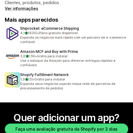
Clientes, produtos, pedidos
Ver informações
Mais apps parecidos
Shiprocket: eCommerce Shipping
de 5 estrelas
4,1
(630)
•
Plano gratuito disponível
630 avaliações ao todo
Expanda os negócios mais rápido com um parceiro de e-commerce
confiável
Amazon MCF and Buy with Prime
de 5 estrelas
3,6
(74)
•
Grátis para instalar
74 avaliações ao todo
Use o estoque da Amazon para oferecer entregas rápidas e
confiáveis
Shopify Fulfillment Network
de 5 estrelas
1,9
(3)
•
Grátis para instalar
3 avaliações ao todo
Expanda seus negócios usando nossa rede de parceiros de
processamento de pedidos
Quer adicionar um app?
Faça uma avaliação gratuita da Shopify por 3 dias