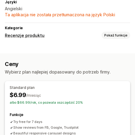
Języki
Angielski
Ta aplikacja nie została przetłumaczona na język Polski
Kategorie
Recenzje produktu
Pokaż funkcje
Opcje wyświetlania
Referencje
Recenzje ze zdjęciami
Liczba gwiazdek
Ceny
Karuzele
Układ siatki
Strona wszystkich recenzji
Wybierz plan najlepiej dopasowany do potrzeb firmy.
Najlepsze recenzje
Filtrowanie
Fragmenty rozszerzone
Sposoby zbierania recenzji
Standard plan
Syndykacja recenzji
$6.99
/miesiąc
albo $66.99/rok, co pozwala oszczędzić 20%
Funkcje
Try free for 7 days
Show reviews from FB, Google, Trustpilot
Beautiful responsive carousel designs