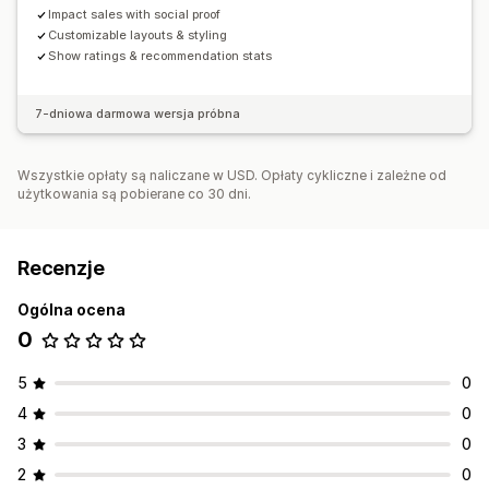
Impact sales with social proof
Customizable layouts & styling
Show ratings & recommendation stats
7-dniowa darmowa wersja próbna
Wszystkie opłaty są naliczane w USD. Opłaty cykliczne i zależne od
użytkowania są pobierane co 30 dni.
Recenzje
Ogólna ocena
0
5
0
4
0
3
0
2
0