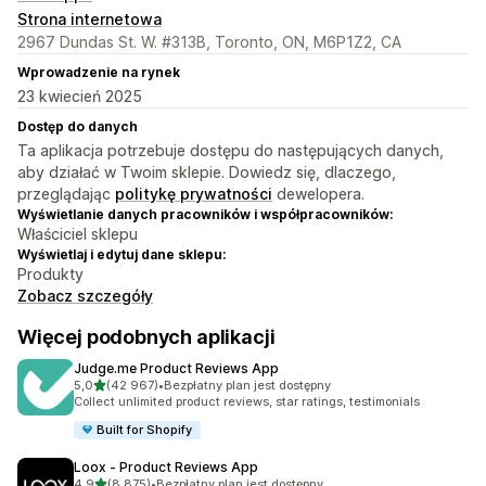
Strona internetowa
2967 Dundas St. W. #313B, Toronto, ON, M6P1Z2, CA
Wprowadzenie na rynek
23 kwiecień 2025
Dostęp do danych
Ta aplikacja potrzebuje dostępu do następujących danych,
aby działać w Twoim sklepie. Dowiedz się, dlaczego,
przeglądając
politykę prywatności
dewelopera.
Wyświetlanie danych pracowników i współpracowników:
Właściciel sklepu
Wyświetlaj i edytuj dane sklepu:
Produkty
Zobacz szczegóły
Więcej podobnych aplikacji
Judge.me Product Reviews App
na 5 gwiazdek
5,0
(42 967)
•
Bezpłatny plan jest dostępny
Łączna liczba recenzji: 42967
Collect unlimited product reviews, star ratings, testimonials
Built for Shopify
Loox ‑ Product Reviews App
na 5 gwiazdek
4,9
(8 875)
•
Bezpłatny plan jest dostępny