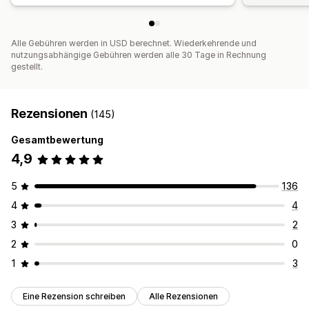
Alle Gebühren werden in USD berechnet. Wiederkehrende und
nutzungsabhängige Gebühren werden alle 30 Tage in Rechnung
gestellt.
Rezensionen
(145)
Gesamtbewertung
4,9
5
136
4
4
3
2
2
0
1
3
Eine Rezension schreiben
Alle Rezensionen