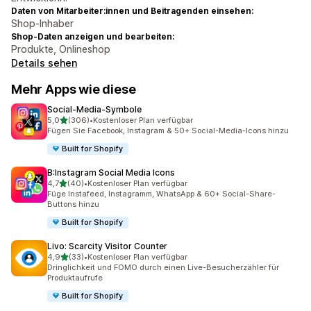
Daten von Mitarbeiter:innen und Beitragenden einsehen:
Shop-Inhaber
Shop-Daten anzeigen und bearbeiten:
Produkte, Onlineshop
Details sehen
Mehr Apps wie diese
Social‑Media‑Symbole
von 5 Sternen
5,0
(306)
•
Kostenloser Plan verfügbar
306 Rezensionen insgesamt
Fügen Sie Facebook, Instagram & 50+ Social-Media-Icons hinzu
Built for Shopify
B:Instagram Social Media Icons
von 5 Sternen
4,7
(40)
•
Kostenloser Plan verfügbar
40 Rezensionen insgesamt
Füge Instafeed, Instagramm, WhatsApp & 60+ Social-Share-
Buttons hinzu
Built for Shopify
Livo: Scarcity Visitor Counter
von 5 Sternen
4,9
(33)
•
Kostenloser Plan verfügbar
33 Rezensionen insgesamt
Dringlichkeit und FOMO durch einen Live-Besucherzähler für
Produktaufrufe
Built for Shopify