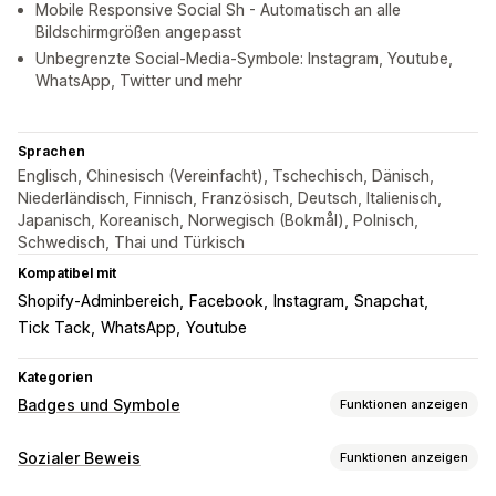
Mobile Responsive Social Sh - Automatisch an alle
Bildschirmgrößen angepasst
Unbegrenzte Social-Media-Symbole: Instagram, Youtube,
WhatsApp, Twitter und mehr
Sprachen
Englisch, Chinesisch (Vereinfacht), Tschechisch, Dänisch,
Niederländisch, Finnisch, Französisch, Deutsch, Italienisch,
Japanisch, Koreanisch, Norwegisch (Bokmål), Polnisch,
Schwedisch, Thai und Türkisch
Kompatibel mit
Shopify-Adminbereich
Facebook
Instagram
Snapchat
Tick ​​Tack
WhatsApp
Youtube
Kategorien
Badges und Symbole
Funktionen anzeigen
Symboltypen
Sozialer Beweis
Funktionen anzeigen
Benutzerdefiniert
Social Media
Vertrauen