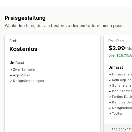
Inhaltsarten
Anpassung
UGC
Fotos
Videos
Reels
Hashtags
Rezensionen
Animationen
Hintergründe
Rahmen
Farben
Preisgestaltung
Anzeigeoptionen
Benutzerdefinierter Text
Schriftarten
Styling
Größe
Wähle den Plan, der am besten zu deinem Unternehmen passt.
Produktaufrufe
Benutzerdefinierte Layouts
Tooltipps
Responsivität für Mobilgeräte
Gerätespezifisch
Social-Media-Links
Planung
Frei
Pro-Plan
$2.99
Kostenlos
Analysen
/ M
Symbolposition
oder $28.70/Ja
Engagement-Tracking
Conversion-Tracking
Manuelle Positionierung
Automatische Positionierung
Umfasst
Ankündigungsleiste
Benutzerdefinierte Seiten
Umfasst
Zwei Symbole
Warenkorbseite
Checkout-Seite
Kollektionsseiten
Unbegrenzt
App-Marke
Fußzeile
Header
Hero-Abschnitt
Startseite
Kein App-Ze
Designänderungen
Schalte alle 
Landing Pages
Produktseiten
Suchseite
Benutzerdefi
Fertige Des
Benutzerdefi
Designleist
Tooltip
3-tägiger kos