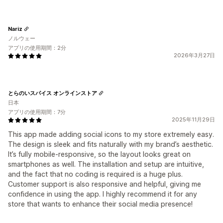
Nariz
ノルウェー
アプリの使用期間：2分
2026年3月27日
とらのいスパイス オンラインストア
日本
アプリの使用期間：7分
2025年11月29日
This app made adding social icons to my store extremely easy.
The design is sleek and fits naturally with my brand’s aesthetic.
It’s fully mobile-responsive, so the layout looks great on
smartphones as well. The installation and setup are intuitive,
and the fact that no coding is required is a huge plus.
Customer support is also responsive and helpful, giving me
confidence in using the app. I highly recommend it for any
store that wants to enhance their social media presence!