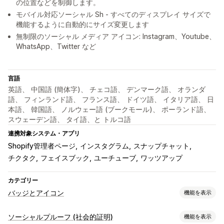
の位置などを制御します。
モバイル対応ソーシャル Sh - すべてのディスプレイ サイズで
機能するように自動的にサイズ変更します
無制限のソーシャル メディア アイコン: Instagram、Youtube、
WhatsApp、Twitter など
言語
英語、 中国語 (簡体字)、 チェコ語、 デンマーク語、 オランダ
語、 フィンランド語、 フランス語、 ドイツ語、 イタリア語、 日
本語、 韓国語、 ノルウェー語 (ブークモール)、 ポーランド語、
スウェーデン語、 タイ語、と トルコ語
連携対象システム・アプリ
Shopify管理者ページ
インスタグラム
スナップチャット
チクタク
フェイスブック
ユーチューブ
ワッツアップ
カテゴリー
バッジとアイコン
機能を表示
アイコンタイプ
ソーシャルプルーフ (社会的証明)
機能を表示