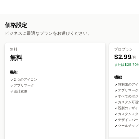
カスタム
SNS
信頼
コンテンツタイプ
カスタマイズ
UGC
写真
動画
リール
ハッシュタグ
レビュー
アニメーション
背景
境界線
色
カスタムテキスト
フォント
価格設定
表示オプション
スタイル
サイズ
ツールチップ
モバイル対応
デバイス固有
ビジネスに最適なプランをお選びください。
商品閲覧回数
カスタムレイアウト
SNSリンク
スケジュール
分析
無料
プロプラン
アイコンの位置
$2.99
無料
エンゲージメント追跡
コンバージョントラッキング
/月
手動配置
自動配置
お知らせバー
カスタムページ
または$28.70
カートページ
チェックアウトページ
コレクションページ
機能
フッター
ヘッダー
ヒーローセクション
ホームページ
機能
2 つのアイコン
ランディングページ
商品ページ
検索ページ
無制限のアイ
アプリマーク
アプリマーク
設計変更
すべてのポジ
カスタム可視
既製のデザイ
カスタムスタ
デザインバー
ツールチップ