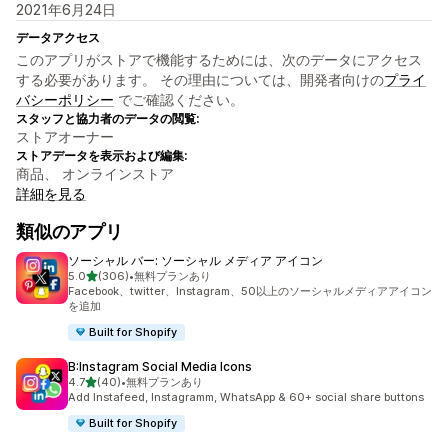
2021年6月24日
データアクセス
このアプリがストアで機能するためには、次のデータにアクセス
する必要があります。 その理由については、開発者向けの
プライ
バシーポリシー
でご確認ください。
スタッフと協力者のデータの閲覧:
ストアオーナー
ストアデータを表示および編集:
商品、 オンラインストア
詳細を見る
類似のアプリ
ソーシャル バー: ソーシャル メディア アイコン
5つ星中
5.0
(306)
•
無料プランあり
合計レビュー数：306件
Facebook、twitter、Instagram、50以上のソーシャルメディアアイコン
を追加
Built for Shopify
B:Instagram Social Media Icons
5つ星中
4.7
(40)
•
無料プランあり
合計レビュー数：40件
Add Instafeed, Instagramm, WhatsApp & 60+ social share buttons
Built for Shopify