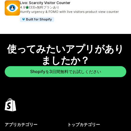
Livo: Scarcity Visitor Counter
5つ星中
4.9
(33)
•
無料プランあり
合計レビュー数：33件
Hurrify urgency & FOMO with live visitors product view counter
Built for Shopify
使ってみたいアプリがあり
ましたか？
Shopifyを3日間無料でお試しください
アプリカテゴリー
トップカテゴリー