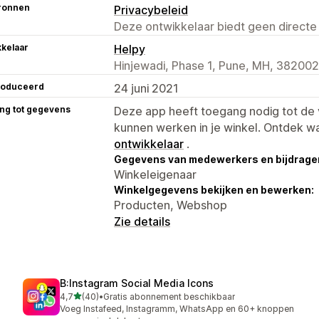
ronnen
Privacybeleid
Deze ontwikkelaar biedt geen directe
kelaar
Helpy
Hinjewadi, Phase 1, Pune, MH, 382002
roduceerd
24 juni 2021
ng tot gegevens
Deze app heeft toegang nodig tot d
kunnen werken in je winkel. Ontdek w
ontwikkelaar
.
Gegevens van medewerkers en bijdrager
Winkeleigenaar
Winkelgegevens bekijken en bewerken:
Producten, Webshop
Zie details
B:Instagram Social Media Icons
van 5 sterren
4,7
(40)
•
Gratis abonnement beschikbaar
40 recensies in totaal
Voeg Instafeed, Instagramm, WhatsApp en 60+ knoppen