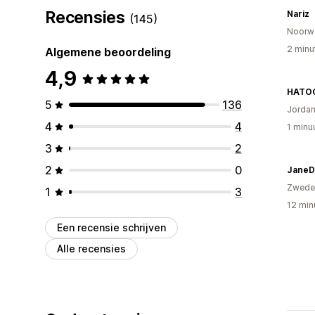
Recensies
Nariz
(145)
Noorw
2 minu
Algemene beoordeling
4,9
HATO
5
136
Jordan
4
4
1 minu
3
2
2
0
JaneD
Zwede
1
3
12 min
Een recensie schrijven
Alle recensies