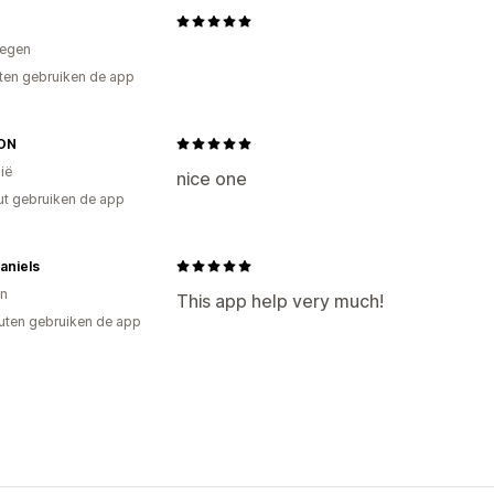
egen
ten gebruiken de app
ON
ië
nice one
ut gebruiken de app
aniels
n
This app help very much!
uten gebruiken de app