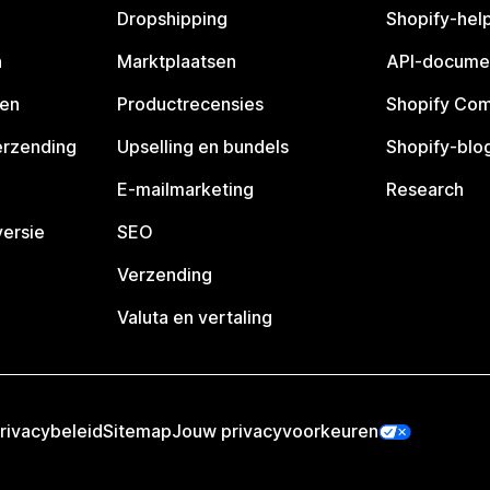
Dropshipping
Shopify-hel
n
Marktplaatsen
API-docume
pen
Productrecensies
Shopify Co
erzending
Upselling en bundels
Shopify-blo
E-mailmarketing
Research
ersie
SEO
Verzending
Valuta en vertaling
rivacybeleid
Sitemap
Jouw privacyvoorkeuren