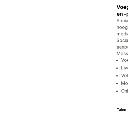
Voeg
en 
Socia
hoogt
media
Socia
aanp
Mess
Voe
Liv
Vol
Mob
On
Talen