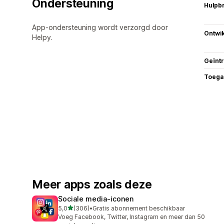
Ondersteuning
Hulpb
App-ondersteuning wordt verzorgd door
Ontwik
Helpy.
Geïnt
Toega
Meer apps zoals deze
Sociale media‑iconen
van 5 sterren
5,0
(306)
•
Gratis abonnement beschikbaar
306 recensies in totaal
Voeg Facebook, Twitter, Instagram en meer dan 50