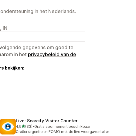
 ondersteuning in het Nederlands.
, IN
e volgende gegevens om goed te
aarom in het
privacybeleid van de
s bekijken:
Livo: Scarcity Visitor Counter
van 5 sterren
4,9
(33)
•
Gratis abonnement beschikbaar
33 recensies in totaal
Creëer urgentie en FOMO met de live weergaventeller