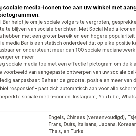
 sociale media-iconen toe aan uw winkel met aan
-pictogrammen.
l Bar helpt je om je sociale volgers te vergroten, gesprek
e te blijven van sociale berichten. Met Social Media-iconen
 hebben met een groter bereik en een hogere populariteit 
le media Bar is een statisch onderdeel dat op elke positie 
asbaar en ondersteunt meer dan 100 sociale medianetwerk
enger en meer
g sociale media toe met een effectief pictogram om de kla
e voorbeeld van aangepaste ontwerpen van uw sociale balk
ledig aanpasbaar: Beheer de grootte, positie en meer van d
iel responsief - past zich automatisch aan voor alle scher
beperkte sociale media-iconen: Instagram, YouTube, What
Engels, Chinees (vereenvoudigd), Tsje
Frans, Duits, Italiaans, Japans, Korea
Thais, en Turks