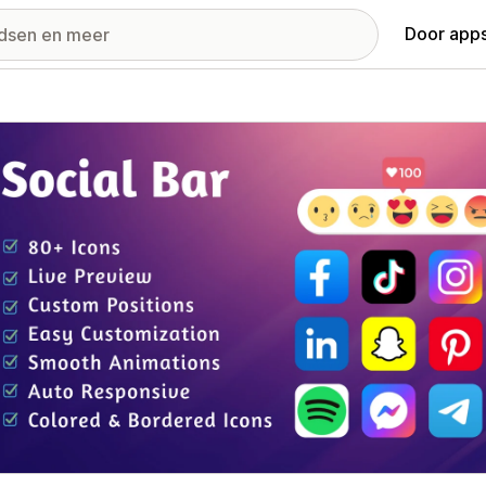
Door apps
ij met uitgelichte afbeeldingen