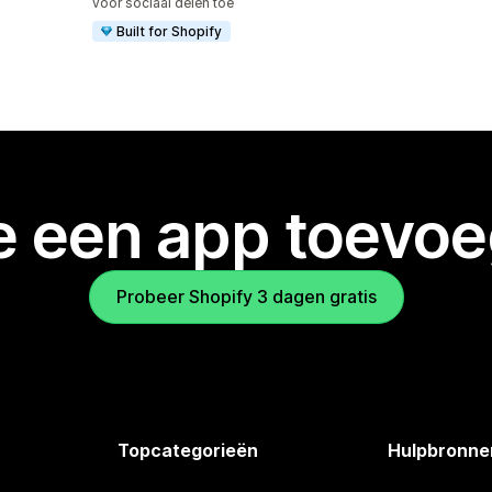
voor sociaal delen toe
Built for Shopify
je een app toevo
Probeer Shopify 3 dagen gratis
Topcategorieën
Hulpbronne