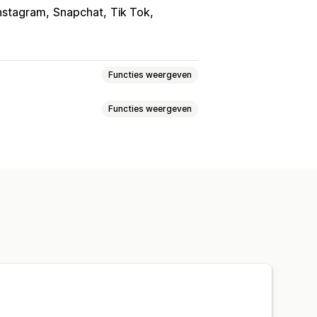
nstagram
Snapchat
Tik Tok
Functies weergeven
Functies weergeven
s
Recensies
Kleuren
Aangepaste tekst
Mobiel responsief
aak
Social links
king
he positionering
Winkelwagenpagina
ooter
Koptekst
Hero-sectie