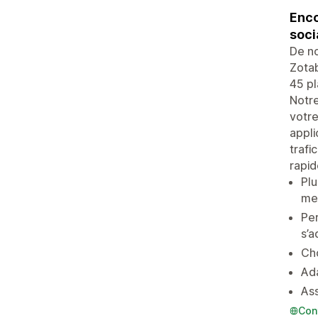
Enco
soci
De no
Zotab
45 p
Notre
votre
appli
trafi
rapid
Plu
me
Per
s’a
Cho
Ada
Ass
Con