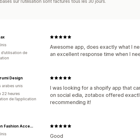
asés sur l’utilisation sont facturés tous les 30 jours.
Nax
Unis
Awesome app, does exactly what I need
 d’utilisation de
an excellent response time when I ne
cation
rumi Design
s arabes unis
I was looking for a shopify app that c
n 22 heures
on social edia, zotabox offered exactly
sation de l’application
recommending it!
Hawson Fashion Accessories
Unis
Good