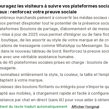
uragez les visiteurs à suivre vos plateformes soci
aux : renforcez votre preuve sociale
mbreux marchands peinent à convertir les médias sociaux en
ox permet d’exploiter tout le potentiel de la présence soci
lateformes (boutons de partage, d’abonnement et de messa
 mise à jour de 2025 vous permet d’intégrer ou de faire flo
 boutique, de les assortir au style de votre marque et de cr
cations de messagerie comme WhatsApp ou Messenger. Suivez
c dans le nouveau tableau de bord. Renforcez la preuve soci
e avec une véritable assistance humaine.
s de 45 plateformes sociales prises en charge : boutons d
ssagerie.
sonnalisez entièrement le style, la couleur, la taille et l’e
daptent à votre marque.
isissez des boutons flottants ou intégrés pour n’importe qu
pté aux mobiles, à chargement rapide et facile à configure
istance par chat en direct (sans IA) pour vous aider à obteni
tient du texte traduit automatiquement
Afficher l’original