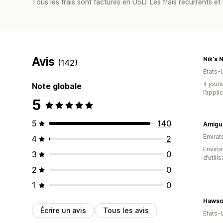
Tous les frais sont facturés en USD. Les frais récurrents et b
Avis
Nik's 
(142)
États-
4 jours
Note globale
l’appli
5
5
140
Amigu
Émirat
4
2
Enviro
3
0
d’utili
2
0
1
0
Écrire un avis
Tous les avis
États-