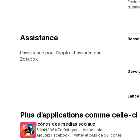
Enviro
d’utili
Assistance
Resso
L’assistance pour l’appli est assurée par
Zotabox.
Dével
Lance
Plus d’applications comme celle-ci
Icônes des médias sociaux
étoile(s) sur 5
5,0
(306)
•
Forfait gratuit disponible
306 avis au total
Ajoutez Facebook, Twitter et plus de 50 icônes