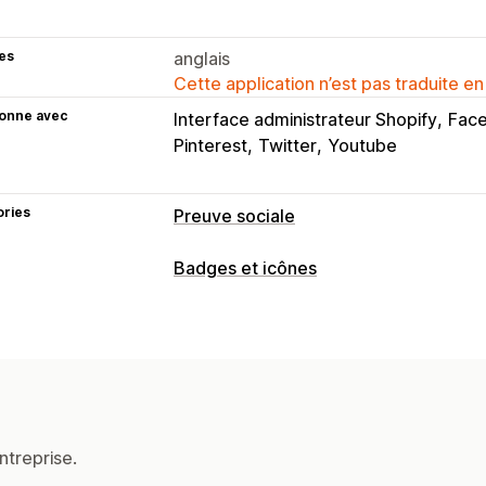
es
anglais
Cette application n’est pas traduite en
ionne avec
Interface administrateur Shopify
Fac
Pinterest
Twitter
Youtube
ories
Preuve sociale
Types de contenus
Badges et icônes
CGU
Photos
Vidéos
Reels
Hashtag
Types d’icônes
Options d’affichage
Personnalisé
Médias sociaux
Vues du produit
Notifications person
Personnalisation
Mises en page personnalisées
Liens 
Arrière-plans
Bordures
Couleurs
Es
Analyses de données
ntreprise.
Position de l’icône
Suivi de l’engagement