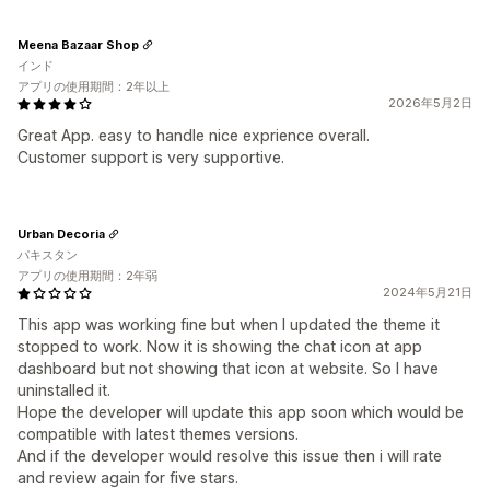
Meena Bazaar Shop
インド
アプリの使用期間：2年以上
2026年5月2日
Great App. easy to handle nice exprience overall.
Customer support is very supportive.
Urban Decoria
パキスタン
アプリの使用期間：2年弱
2024年5月21日
This app was working fine but when I updated the theme it
stopped to work. Now it is showing the chat icon at app
dashboard but not showing that icon at website. So I have
uninstalled it.
Hope the developer will update this app soon which would be
compatible with latest themes versions.
And if the developer would resolve this issue then i will rate
and review again for five stars.