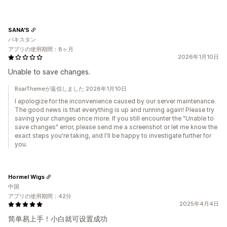
SANA'S
パキスタン
アプリの使用期間：8ヶ月
2026年1月10日
Unable to save changes.
RoarThemeが返信しました 2026年1月10日
I apologize for the inconvenience caused by our server maintenance.
The good news is that everything is up and running again! Please try
saving your changes once more. If you still encounter the "Unable to
save changes" error, please send me a screenshot or let me know the
exact steps you're taking, and I'll be happy to investigate further for
you.
Hormel Wigs
中国
アプリの使用期間：42分
2025年4月4日
简单易上手！小白就可设置成功