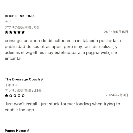
DOUBLE-VISION
チリ
アプリの使用期間：8分
2024年5月15日
consegui un poco de dificultad en la instalación por toda la
publicidad de sus otras apps, pero muy facil de realizar, y
además el wigeth es muy estetico para la pagina web, me
encanta!
The Dressage Coach
イギリス
アプリの使用期間：23分
2024年2月3日
Just won't install - just stuck forever loading when trying to
enable the app.
Papee Home