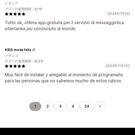
イタリア
アプリの使用期間：約1年
2024年1月2日
Tutto ok, ottima app gratuita per il servizio di messaggistica
istantanea piu conosciuto al mondo
KIDS moda feliz
メキシコ
アプリの使用期間：約3年
2023年11月11日
Muy fácil de instalar y amigable al momento de programarla
para las personas que no sabemos mucho de estos rubros
1
2
3
4
24