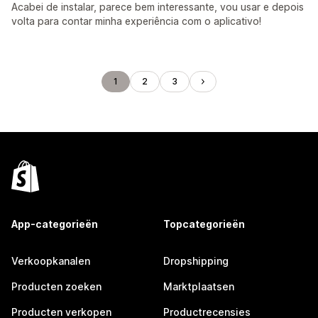
Acabei de instalar, parece bem interessante, vou usar e depois
volta para contar minha experiência com o aplicativo!
1
2
3
App-categorieën
Topcategorieën
Verkoopkanalen
Dropshipping
Producten zoeken
Marktplaatsen
Producten verkopen
Productrecensies