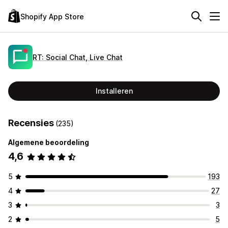
Shopify App Store
RT: Social Chat, Live Chat
Installeren
Recensies
(235)
Algemene beoordeling
4,6
5
193
4
27
3
3
2
5