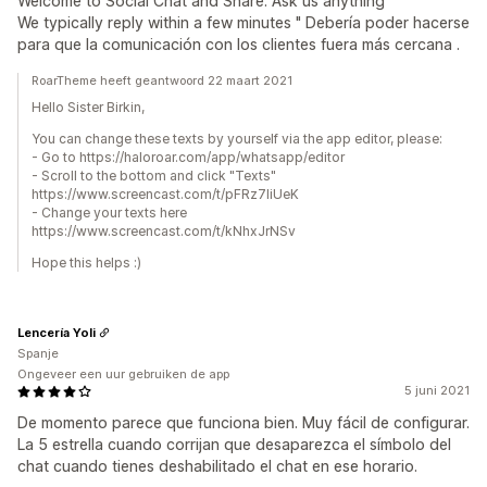
Welcome to Social Chat and Share. Ask us anything
We typically reply within a few minutes " Debería poder hacerse
para que la comunicación con los clientes fuera más cercana .
RoarTheme heeft geantwoord 22 maart 2021
Hello Sister Birkin,
You can change these texts by yourself via the app editor, please:
- Go to https://haloroar.com/app/whatsapp/editor
- Scroll to the bottom and click "Texts"
https://www.screencast.com/t/pFRz7IiUeK
- Change your texts here
https://www.screencast.com/t/kNhxJrNSv
Hope this helps :)
Lencería Yoli
Spanje
Ongeveer een uur gebruiken de app
5 juni 2021
De momento parece que funciona bien. Muy fácil de configurar.
La 5 estrella cuando corrijan que desaparezca el símbolo del
chat cuando tienes deshabilitado el chat en ese horario.