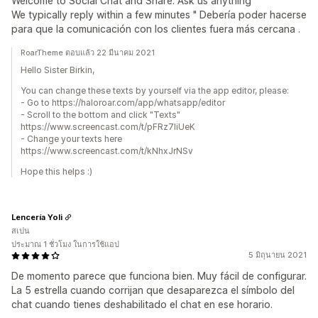
Welcome to Social Chat and Share. Ask us anything
We typically reply within a few minutes " Debería poder hacerse
para que la comunicación con los clientes fuera más cercana .
RoarTheme ตอบแล้ว 22 มีนาคม 2021
Hello Sister Birkin,
You can change these texts by yourself via the app editor, please:
- Go to https://haloroar.com/app/whatsapp/editor
- Scroll to the bottom and click "Texts"
https://www.screencast.com/t/pFRz7IiUeK
- Change your texts here
https://www.screencast.com/t/kNhxJrNSv
Hope this helps :)
Lencería Yoli
สเปน
ประมาณ 1 ชั่วโมง ในการใช้แอป
5 มิถุนายน 2021
De momento parece que funciona bien. Muy fácil de configurar.
La 5 estrella cuando corrijan que desaparezca el símbolo del
chat cuando tienes deshabilitado el chat en ese horario.