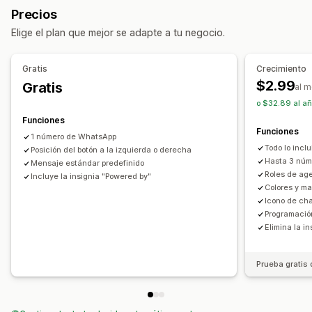
Precios
Elige el plan que mejor se adapte a tu negocio.
Gratis
Crecimiento
$2.99
Gratis
al 
o $32.89 al añ
Funciones
Funciones
1 número de WhatsApp
Todo lo incl
Posición del botón a la izquierda o derecha
Hasta 3 nú
Mensaje estándar predefinido
Roles de age
Incluye la insignia "Powered by"
Colores y m
Icono de ch
Programación
Elimina la i
Prueba gratis 