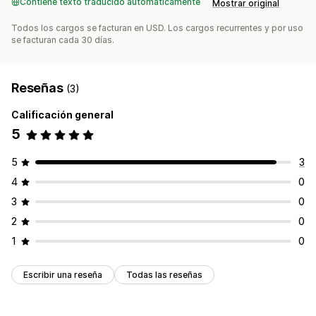
Contiene texto traducido automáticamente
Mostrar original
Todos los cargos se facturan en USD. Los cargos recurrentes y por uso
se facturan cada 30 días.
Reseñas
(3)
Calificación general
5
5
3
4
0
3
0
2
0
1
0
Escribir una reseña
Todas las reseñas