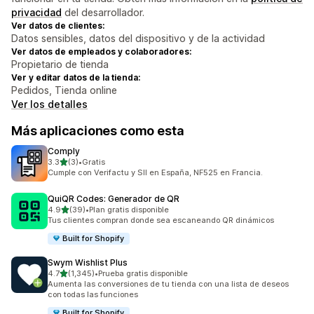
privacidad
del desarrollador.
Ver datos de clientes:
Datos sensibles, datos del dispositivo y de la actividad
Ver datos de empleados y colaboradores:
Propietario de tienda
Ver y editar datos de la tienda:
Pedidos, Tienda online
Ver los detalles
Más aplicaciones como esta
Comply
de 5 estrellas
3.3
(3)
•
Gratis
3 reseñas en total
Cumple con Verifactu y SII en España, NF525 en Francia.
QuiQR Codes: Generador de QR
de 5 estrellas
4.9
(39)
•
Plan gratis disponible
39 reseñas en total
Tus clientes compran donde sea escaneando QR dinámicos
Built for Shopify
Swym Wishlist Plus
de 5 estrellas
4.7
(1,345)
•
Prueba gratis disponible
1345 reseñas en total
Aumenta las conversiones de tu tienda con una lista de deseos
con todas las funciones
Built for Shopify