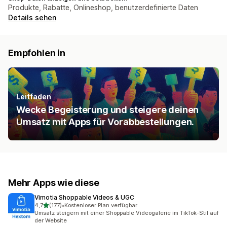
Produkte, Rabatte, Onlineshop, benutzerdefinierte Daten
Details sehen
Empfohlen in
Leitfaden
Wecke Begeisterung und steigere deinen
Umsatz mit Apps für Vorabbestellungen.
Mehr Apps wie diese
Vimotia Shoppable Videos & UGC
von 5 Sternen
4,7
(177)
•
Kostenloser Plan verfügbar
177 Rezensionen insgesamt
Umsatz steigern mit einer Shoppable Videogalerie im TikTok-Stil auf
der Website