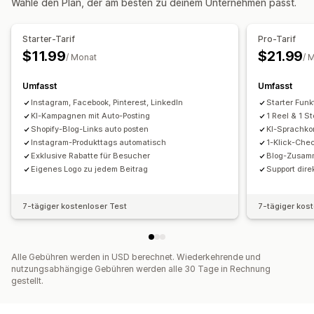
Wähle den Plan, der am besten zu deinem Unternehmen passt.
Videobearbeitung
Videovorlagen
Videohintergrund
Video-Player
Benutzerdefinierte URL
Video-Widget
Starter-Tarif
Pro-Tarif
Eingebettete Videos
Karussells
$11.99
$21.99
/ Monat
/ 
Umfasst
Umfasst
Instagram, Facebook, Pinterest, LinkedIn
Starter Funk
KI-Kampagnen mit Auto-Posting
1 Reel & 1 St
Shopify-Blog-Links auto posten
KI-Sprachko
Instagram-Produkttags automatisch
1-Klick-Chec
Exklusive Rabatte für Besucher
Blog-Zusam
Eigenes Logo zu jedem Beitrag
Support dire
7-tägiger kostenloser Test
7-tägiger kos
Alle Gebühren werden in USD berechnet. Wiederkehrende und
nutzungsabhängige Gebühren werden alle 30 Tage in Rechnung
gestellt.