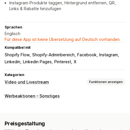
Instagram-Produkte taggen, Hintergrund entfernen, QR,
Links & Rabatte hinzufügen
Sprachen
Englisch
Für diese App ist keine Übersetzung auf Deutsch vorhanden.
Kompatibel mit
Shopify Flow
Shopify-Adminbereich
Facebook
Instagram
Linkedin
Linkedin Pages
Pinterest
X
Kategorien
Video und Livestream
Funktionen anzeigen
Videoverwaltung
Werbeaktionen – Sonstiges
Shoppable Videos
Autoplay
In den Warenkorb
Interaktives Video
Checkout
Social Sharing
Mehrere Kanäle
Preisgestaltung
Anpassung