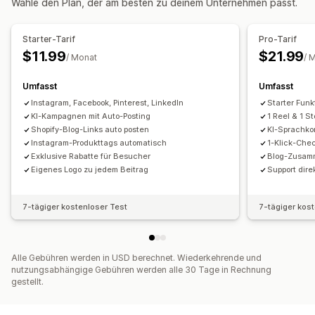
Wähle den Plan, der am besten zu deinem Unternehmen passt.
Videobearbeitung
Videovorlagen
Videohintergrund
Video-Player
Benutzerdefinierte URL
Video-Widget
Starter-Tarif
Pro-Tarif
Eingebettete Videos
Karussells
$11.99
$21.99
/ Monat
/ 
Umfasst
Umfasst
Instagram, Facebook, Pinterest, LinkedIn
Starter Funk
KI-Kampagnen mit Auto-Posting
1 Reel & 1 St
Shopify-Blog-Links auto posten
KI-Sprachko
Instagram-Produkttags automatisch
1-Klick-Chec
Exklusive Rabatte für Besucher
Blog-Zusam
Eigenes Logo zu jedem Beitrag
Support dire
7-tägiger kostenloser Test
7-tägiger kos
Alle Gebühren werden in USD berechnet. Wiederkehrende und
nutzungsabhängige Gebühren werden alle 30 Tage in Rechnung
gestellt.