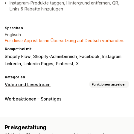
Instagram-Produkte taggen, Hintergrund entfernen, QR,
Links & Rabatte hinzufügen
Sprachen
Englisch
Für diese App ist keine Übersetzung auf Deutsch vorhanden.
Kompatibel mit
Shopify Flow
Shopify-Adminbereich
Facebook
Instagram
Linkedin
Linkedin Pages
Pinterest
X
Kategorien
Video und Livestream
Funktionen anzeigen
Videoverwaltung
Werbeaktionen – Sonstiges
Shoppable Videos
Autoplay
In den Warenkorb
Interaktives Video
Checkout
Social Sharing
Mehrere Kanäle
Preisgestaltung
Anpassung