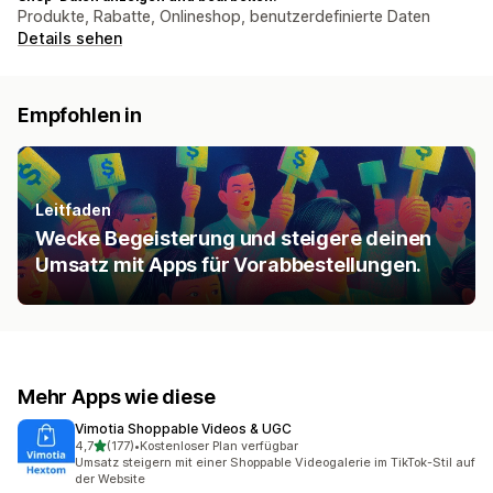
Produkte, Rabatte, Onlineshop, benutzerdefinierte Daten
Details sehen
Empfohlen in
Leitfaden
Wecke Begeisterung und steigere deinen
Umsatz mit Apps für Vorabbestellungen.
Mehr Apps wie diese
Vimotia Shoppable Videos & UGC
von 5 Sternen
4,7
(177)
•
Kostenloser Plan verfügbar
177 Rezensionen insgesamt
Umsatz steigern mit einer Shoppable Videogalerie im TikTok-Stil auf
der Website