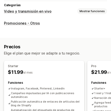
Categorías
Video y transmisión en vivo
Mostrar funciones
Gestión de videos
Promociones - Otros
Videos comprables
Reproducción automática
Agregar al carrito
Video interactivo
Pago
Compartir en redes sociales
Multicanal
Precios
Personalización
Elige el plan que mejor se adapte a tu negocio.
Editar el video
Plantillas de videos
Fondo del video
Reproductor de video
URL personalizada
Starter
Pro
Widget de videos
Videos incrustados
Carruseles
$11.99
$21.99
al mes
al
Funciones
Funciones
Instagram, Facebook, Pinterest, LinkedIn
Starter+
Campañas impulsadas por IA con publicaciones
1 reel y 1 his
automáticas
Narración de
Publicación automática de enlaces de artículos del
Agrega feed
blog de Shopify
productos
Automatización del etiquetado de productos de