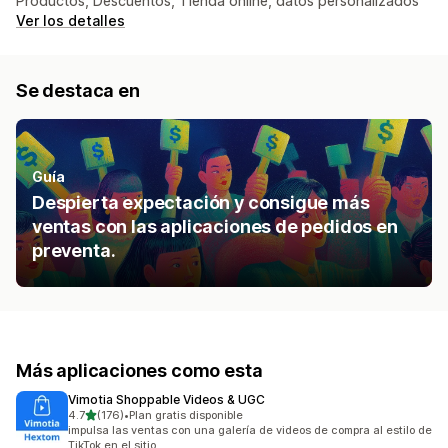
Productos, Descuentos, Tienda online, datos personalizados
Ver los detalles
Se destaca en
Guía
Despierta expectación y consigue más
ventas con las aplicaciones de pedidos en
preventa.
Más aplicaciones como esta
Vimotia Shoppable Videos & UGC
de 5 estrellas
4.7
(176)
•
Plan gratis disponible
176 reseñas en total
impulsa las ventas con una galería de videos de compra al estilo de
TikTok en el sitio