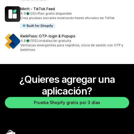
Mintt ‑ TikTok Feed
de 5 estrellas
4.9
(25)
•
Plan gratis disponible
25 reseñas en total
Crea pruebas sociales mostrando feeds oficiales de TikTok
Built for Shopify
KwikPass: OTP‑login & Popups
de 5 estrellas
4.8
(105)
•
Instalación gratuita
105 reseñas en total
Ventanas emergentes para registros, inicio de sesión con OTP y
boletines
¿Quieres agregar una
aplicación?
Prueba Shopify gratis por 3 días