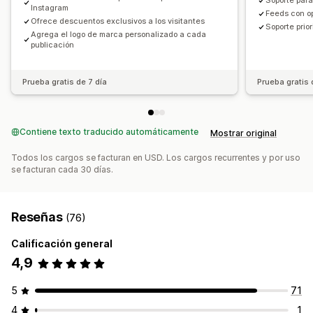
Soporte para
Instagram
Feeds con o
Ofrece descuentos exclusivos a los visitantes
Soporte prior
Agrega el logo de marca personalizado a cada
publicación
Prueba gratis de 7 día
Prueba gratis 
Contiene texto traducido automáticamente
Mostrar original
Todos los cargos se facturan en USD. Los cargos recurrentes y por uso
se facturan cada 30 días.
Reseñas
(76)
Calificación general
4,9
5
71
4
1